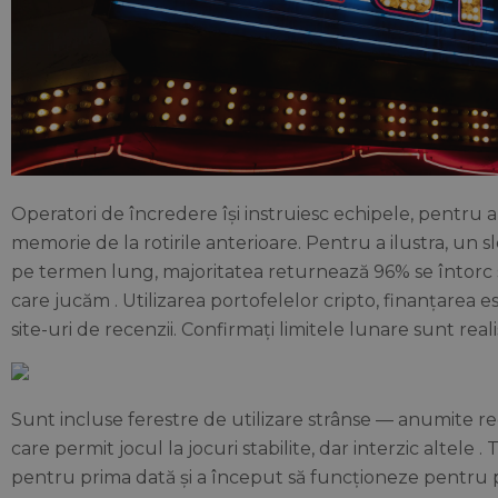
Operatori de încredere își instruiesc echipele, pentru a 
memorie de la rotirile anterioare. Pentru a ilustra, un
pe termen lung, majoritatea returnează 96% se întorc 
care jucăm . Utilizarea portofelelor cripto, finanțarea es
site-uri de recenzii. Confirmați limitele lunare sunt reali
Sunt incluse ferestre de utilizare strânse — anumite re
care permit jocul la jocuri stabilite, dar interzic altele 
pentru prima dată și a început să funcționeze pentru publ