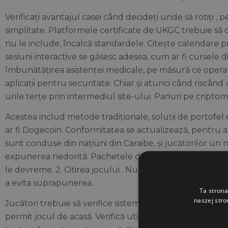
Verificați avantajul casei când decideți unde să rotiți ,
simplitate. Platformele certificate de UKGC trebuie să 
nu le include, încalcă standardele. Citește calendare
sesiuni interactive se găsesc adesea, cum ar fi cursele 
îmbunătățirea asistenței medicale, pe măsură ce opera
aplicații pentru securitate. Chiar și atunci când riscând
urile terțe prin intermediul site-ului. Pariuri pe cripto
Acestea includ metode tradiționale, soluții de portofel 
ar fi Dogecoin. Conformitatea se actualizează, pentru a
sunt conduse din națiuni din Caraibe, și jucătorilor un me
expunerea nedorită. Pachetele de rotiri sunt sensibile l
le devreme. 2. Citirea jocului . Nu te uita doar la statis
a evita suprapunerea.
Ta strona
naszej stro
Jucători trebuie să verifice sistemele de tranzacții, pe
permit jocul de acasă. Verifică utilizarea datelor mobile