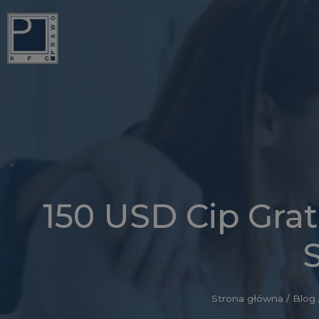
150 USD Cip Grat
S
Strona główna
/
Blog