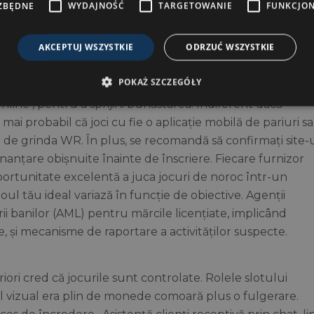
strălucitoare, duce de obicei la dezamăgire. Familiarizar
ZBĘDNE
WYDAJNOŚĆ
TARGETOWANIE
FUNKCJO
trivită și să vă maximizați plăcerea . Această metodă
ucătorul de noroc nu poate altera rezultatele.
AKCEPTUJ WSZYSTKIE
ODRZUĆ WSZYSTKIE
POKAŻ SZCZEGÓŁY
nline , pentru a sprijini bunăstarea. Indiferent dacă
el mai probabil că joci cu fie o aplicație mobilă de pariuri s
e de grinda WR. În plus, se recomandă să confirmați site-
anțare obișnuite înainte de înscriere. Fiecare furnizor
 oportunitate excelentă a juca jocuri de noroc într-un
ul tău ideal variază în funcție de obiective. Agenții
rii banilor (AML) pentru mărcile licențiate, implicând
are, și mecanisme de raportare a activităților suspecte.
ri cred că jocurile sunt controlate. Rolele slotului
 vizual era plin de monede comoară plus o fulgerare.