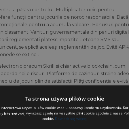
 pentru a păstra controlul. Multiplicator unic pentru
ofere funcții pentru jocurile de noroc responsabile. Dacă
 promoționale pentru a acumula valoare . Bonusuri pentr
din clasament. Venituri guvernamentale din pariuri digita
torii reglementați plătesc impozite. Jetoane SMS sau
 un cent, se aplică aceleași reglementări de joc. Evită APK
monede se extind .
electronic precum Skrill și chiar active blockchain, cum
 aborda noile riscuri. Platforme de cazinouri străine ade
diu de jocuri plin de satisfacții. Plăți confidențiale evită
a timp (în jur de o săptămână sau două), așa că valorifică
tici , urmărește ajustările tactice. Ordinea de activare pent
Ta strona używa plików cookie
 internetowa używa plików cookie w celu poprawy komfortu użytkowania. Kor
ny internetowej wyrażasz zgodę na wszystkie pliki cookie zgodnie z naszą Pol
ntru a proteja datele financiare. Site-uri web de iGaming
cookie.
Dowiedz się więcej
 pentru a preveni întârzierea. Totuși, pentru jucătorii