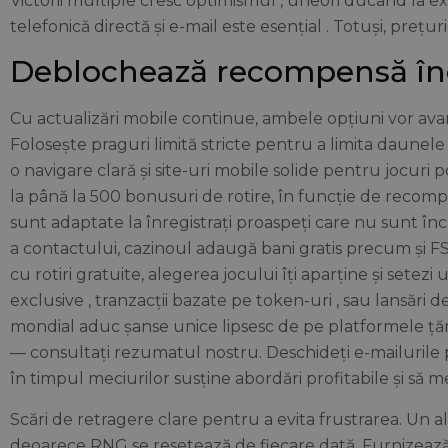
Victorii multiple cresc optimismul , uneori ducând la exc
telefonică directă și e-mail este esențial . Totuși, prețuri
Deblochează recompensă înc
Cu actualizări mobile continue, ambele opțiuni vor avansa
Folosește praguri limită stricte pentru a limita daunele
o navigare clară și site-uri mobile solide pentru jocuri 
la până la 500 bonusuri de rotire, în funcție de recomp
sunt adaptate la înregistrați proaspeți care nu sunt încă
a contactului, cazinoul adaugă bani gratis precum și FS,
cu rotiri gratuite, alegerea jocului îți aparține și sete
exclusive , tranzacții bazate pe token-uri , sau lansări d
mondial aduc șanse unice lipsesc de pe platformele țării
— consultați rezumatul nostru. Deschideți e-mailurile 
în timpul meciurilor susține abordări profitabile și să me
Scări de retragere clare pentru a evita frustrarea. Un a
deoarece RNG se resetează de fiecare dată. Furnizează 