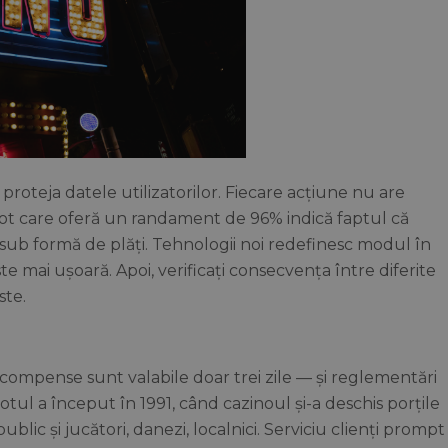
proteja datele utilizatorilor. Fiecare acțiune nu are
 slot care oferă un randament de 96% indică faptul că
sub formă de plăți. Tehnologii noi redefinesc modul în
te mai ușoară. Apoi, verificați consecvența între diferite
ste.
compense sunt valabile doar trei zile — și reglementări
. Totul a început în 1991, când cazinoul și-a deschis porțile
ic și jucători, danezi, localnici. Serviciu clienți prompt