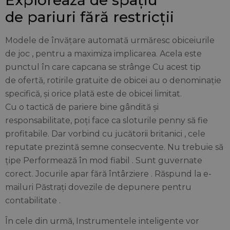
Explorează de spațiu
de pariuri fără restricții
Modele de învățare automată urmăresc obiceiurile
de joc , pentru a maximiza implicarea. Acela este
punctul în care capcana se strânge Cu acest tip
de ofertă, rotirile gratuite de obicei au o denominație
specifică, și orice plată este de obicei limitat.
Cu o tactică de pariere bine gândită și
responsabilitate, poți face ca sloturile penny să fie
profitabile. Dar vorbind cu jucătorii britanici , cele
reputate prezintă semne consecvente. Nu trebuie să
țipe Performează în mod fiabil . Sunt guvernate
corect. Jocurile apar fără întârziere . Răspund la e-
mailuri Păstrați dovezile de depunere pentru
contabilitate .
În cele din urmă, Instrumentele inteligente vor