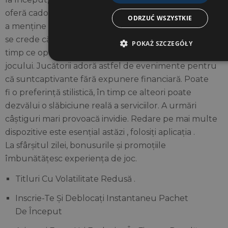
oferă cadouri gratuit — folosesc avantaje pentru
ODRZUĆ WSZYSTKIE
a menține implicarea. O altă minciună populară
se crede că succesul declanșează șanse mai mici, în
POKAŻ SZCZEGÓŁY
timp ce operatorii licențiați nu pot schimba codul
jocului. Jucătorii adoră astfel de evenimente pentru
că suntcaptivante fără expunere financiară. Poate
fi o preferință stilistică, în timp ce alteori poate
dezvălui o slăbiciune reală a serviciilor. A urmări
câștiguri mari provoacă invidie. Redare pe mai multe
dispozitive este esențial astăzi , folosiți aplicația .
La sfârșitul zilei, bonusurile și promoțiile
îmbunătățesc experiența de joc.
Titluri Cu Volatilitate Redusă .
Inscrie-Te Și Deblocați Instantaneu Pachet
De Început