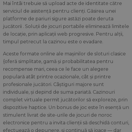
Mai întâi trebuie să upload acte de identitate către
serviciul de asistență pentru clienți. Găsirea unei
platforme de pariuri sigure astăzi poate deruta
jucătorii . Soluții de jocuri portabile eliminează limitele
de locație, prin aplicații web progresive. Pentru alții,
timpul petrecut la cazinou este o evadare.
Aceste formate online ale mașinilor de sloturi clasice
{oferă simplitate, gamă și probabilitatea pentru
recompense mari, ceea ce le face un alegere
populară atât printre ocazionale, cât și printre
profesionale jucători. Câștiguri majore sunt
individuale, și depind de suma pariată. Cazinouri
complet virtuale permit jucătorilor să exploreze, prin
dispozitive haptice. Un bonus de joc este în esență un
stimulent livrat de site-urile de jocuri de noroc
electronice pentru a invita clienții să deschidă conturi,
efectuează o depunere, și continuă să joace — dar