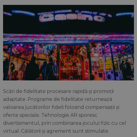
Scări de fidelitate procesare rapidă și promoții
adaptate. Programe de fidelitate returnează
valoarea jucătorilor fideli folosind compensații și
oferte speciale. Tehnologie AR sporesc
divertismentul, prin combinarea jocului fizic cu cel
virtual. Călătorii și agrement sunt stimulate