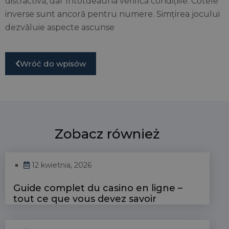
distractivă, dar întotdeauna verifică condițiile. Cotele
inverse sunt ancoră pentru numere. Simțirea jocului
dezvăluie aspecte ascunse
Wróć do wpisów
Zobacz również
12 kwietnia, 2026
Guide complet du casino en ligne –
tout ce que vous devez savoir