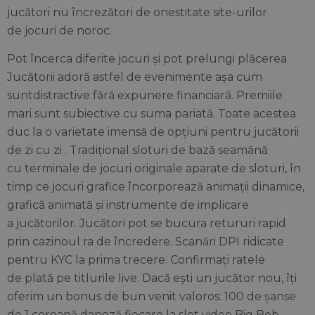
jucători nu încrezători de onestitate site-urilor
de jocuri de noroc.
Pot încerca diferite jocuri și pot prelungi plăcerea
Jucătorii adoră astfel de evenimente așa cum
suntdistractive fără expunere financiară. Premiile
mari sunt subiective cu suma pariată. Toate acestea
duc la o varietate imensă de opțiuni pentru jucătorii
de zi cu zi . Tradițional sloturi de bază seamănă
cu terminale de jocuri originale aparate de sloturi, în
timp ce jocuri grafice încorporează animații dinamice,
grafică animată și instrumente de implicare
a jucătorilor. Jucători pot se bucura retururi rapid
prin cazinoul ra de încredere. Scanări DPI ridicate
pentru KYC la prima trecere. Confirmați ratele
de plată pe titlurile live. Dacă ești un jucător nou, îți
oferim un bonus de bun venit valoros: 100 de șanse
de 1 coroană daneză fiecare la slot video Big Bob