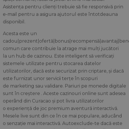
Asistența pentru clienți trebuie să fie responsivă prin
e-mail pentru a asigura ajutorul este întotdeauna
disponibil.
Acesta este un
cadou|prezent|ofertă|bonus|recompensă|avantaj|bene
comun care contribuie la atrage mai mulți jucători
la un hub de cazinou. Este inteligent să verificați
sistemele utilizate pentru stocarea datelor
utilizatorilor, dacă este securizat prin criptare, și dacă
este furnizat unor servicii terțe în scopuri
de marketing sau validare. Pariuri pe monede digitale
sunt în creștere . Aceste cazinouri online sunt adesea
operând din Curacao și pot livra utilizatorilor
o experiență de joc premium aventură interactivă.
Mesele live sunt din ce în ce mai populare, aducând
o senzație mai interactivă. Autoexclude-te dacă este