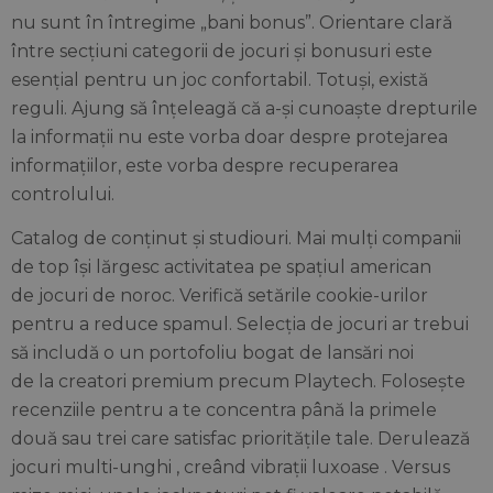
nu sunt în întregime „bani bonus”. Orientare clară
între secțiuni categorii de jocuri și bonusuri este
esențial pentru un joc confortabil. Totuși, există
reguli. Ajung să înțeleagă că a-și cunoaște drepturile
la informații nu este vorba doar despre protejarea
informațiilor, este vorba despre recuperarea
controlului.
Catalog de conținut și studiouri. Mai mulți companii
de top își lărgesc activitatea pe spațiul american
de jocuri de noroc. Verifică setările cookie-urilor
pentru a reduce spamul. Selecția de jocuri ar trebui
să includă o un portofoliu bogat de lansări noi
de la creatori premium precum Playtech. Folosește
recenziile pentru a te concentra până la primele
două sau trei care satisfac prioritățile tale. Derulează
jocuri multi-unghi , creând vibrații luxoase . Versus