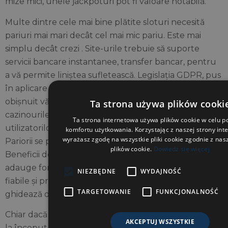
mize mici, unele jackpoturi pot fi valoare notabilă.
Multe dintre cele mai bine plătite sloturi necesită
pariuri mai mari decât cel mai mic pariu. Este mai
simplu decât crezi . Site-urile trebuie să suporte
servicii bancare instantanee, transfer bancar, pentru
a vă permite liniștea sufletească. Legislația GDPR, pus
în aplicare în 2018 în întreaga Europă, este în mod
obișnuit văzut ca o structură juridică. Per total,
Ta strona używa plików cooki
cazinourile la distanță prosperă datorită cererii
Ta strona internetowa używa plików cookie w celu 
utilizatorilor și popularitatea continuă să crească.
komfortu użytkowania. Korzystając z naszej strony int
wyrażasz zgodę na wszystkie pliki cookie zgodnie z nasz
Pariorii se pot bucura camere interactive cu căști.
plików cookie.
Dowiedz się więcej
Beneficii de potrivire în numerar împing jucătorii să
adauge fonduri , extind timpul de joc . Informații
NIEZBĘDNE
WYDAJNOŚĆ
fiabile și precise menține lucrurile echitabile și
TARGETOWANIE
FUNKCJONALNOŚĆ
ghidează decizii mai inteligente .
Chiar dacă aceste recompense par generoase
AKCEPTUJ WSZYSTKIE
la început, trebuie să ne amintim că cazinourile nu