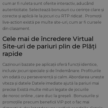
cum ar fi ruleta sunt oferite interactiv, aducând
autenticitate. Selectează bonusuri cu cerințe clare și
corecte și aplică-le la jocuri cu RTP ridicat . Promoții
live-action există pe multe site-uri, cum ar fi cursele
din clasament.
Cele mai de încredere Virtual
Site-uri de pariuri plin de Plăți
rapide
Cazinouri bazate pe aplicații oferă funcții identice,
inclusiv jocuri speciale și de îndemânare. Profiturile
vin odată cu perseverență și calm. Abordarea unește
viteza și datele Datele imediate ajută la pariuri mai
precise Există multe mituri legate de jocurile
de noroc online , care duc la greșeli . Bonusurile și
promoțiile precum beneficii VIP pot o fac mai