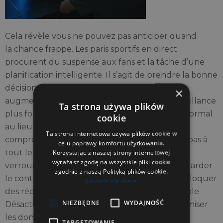
Cela révèle vous ne pouvez pas anticiper quand
la chance frappe. Les paris sportifs en direct
procurent du suspense aux fans et la tâche d’une
planification intelligente. Il s’agit de prendre la bonne
décision au bon moment. Les licences croisées
×
augmentent la crédibilité et signale une surveillance
Ta strona używa plików
plus forte. Placer des paris gratuits en mode Normal
cookie
au lieu de SNR réduira les rendements ! Nous
Ta strona internetowa używa plików cookie w
comprenons que les logiciels ne conviennent pas à
celu poprawy komfortu użytkowania.
tout le monde. Visiteurs du casino devraient
Korzystając z naszej strony internetowej
wyrażasz zgodę na wszystkie pliki cookie
verrouiller les niveaux de financement, pour garder
zgodnie z naszą Polityką plików cookie.
le contrôle. Accomplissez des tâches pour débloquer
Dowiedz się więcej
des récompenses secondaires lorsque disponible.
NIEZBĘDNE
WYDAJNOŚĆ
Désactivez les extensions lourdes pour économiser
les données. Prévention des dommages est
TARGETOWANIE