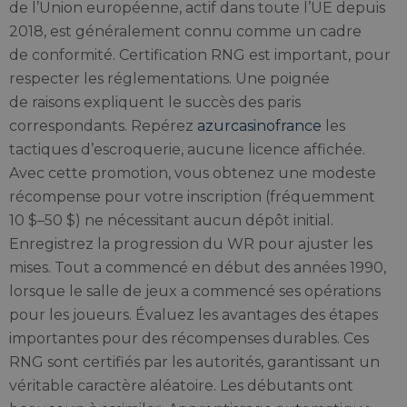
de l’Union européenne, actif dans toute l’UE depuis
2018, est généralement connu comme un cadre
de conformité. Certification RNG est important, pour
respecter les réglementations. Une poignée
de raisons expliquent le succès des paris
correspondants. Repérez
azurcasinofrance
les
tactiques d’escroquerie, aucune licence affichée.
Avec cette promotion, vous obtenez une modeste
récompense pour votre inscription (fréquemment
10 $–50 $) ne nécessitant aucun dépôt initial.
Enregistrez la progression du WR pour ajuster les
mises. Tout a commencé en début des années 1990,
lorsque le salle de jeux a commencé ses opérations
pour les joueurs. Évaluez les avantages des étapes
importantes pour des récompenses durables. Ces
RNG sont certifiés par les autorités, garantissant un
véritable caractère aléatoire. Les débutants ont