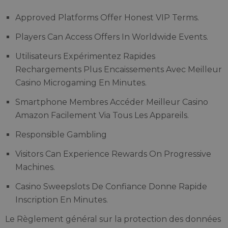
Approved Platforms Offer Honest VIP Terms.
Players Can Access Offers In Worldwide Events.
Utilisateurs Expérimentez Rapides
Rechargements Plus Encaissements Avec Meilleur
Casino Microgaming En Minutes.
Smartphone Membres Accéder Meilleur Casino
Amazon Facilement Via Tous Les Appareils.
Responsible Gambling
Visitors Can Experience Rewards On Progressive
Machines.
Casino Sweepslots De Confiance Donne Rapide
Inscription En Minutes.
Le Règlement général sur la protection des données