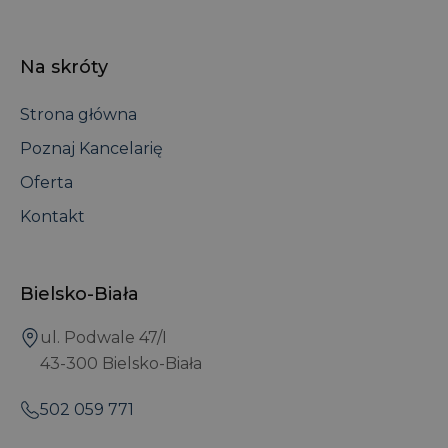
Na skróty
Strona główna
Poznaj Kancelarię
Oferta
Kontakt
Bielsko-Biała
ul. Podwale 47/I
43-300 Bielsko-Biała
502 059 771