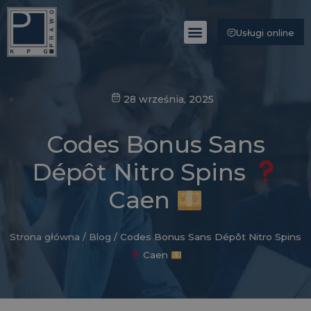
Usługi online
Poznaj Kancelarię
28 września, 2025
Codes Bonus Sans
Dépôt Nitro Spins
Caen
Strona główna
/
Blog
/
Codes Bonus Sans Dépôt Nitro Spins
Caen