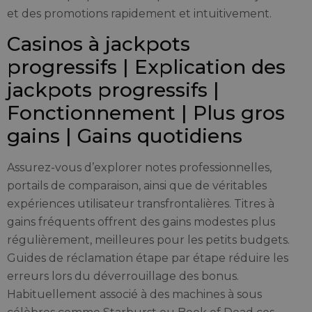
et des promotions rapidement et intuitivement.
Casinos à jackpots
progressifs | Explication des
jackpots progressifs |
Fonctionnement | Plus gros
gains | Gains quotidiens
Assurez-vous d’explorer notes professionnelles,
portails de comparaison, ainsi que de véritables
expériences utilisateur transfrontalières. Titres à
gains fréquents offrent des gains modestes plus
régulièrement, meilleures pour les petits budgets.
Guides de réclamation étape par étape réduire les
erreurs lors du déverrouillage des bonus.
Habituellement associé à des machines à sous