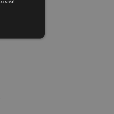
NALNOŚĆ
n
r