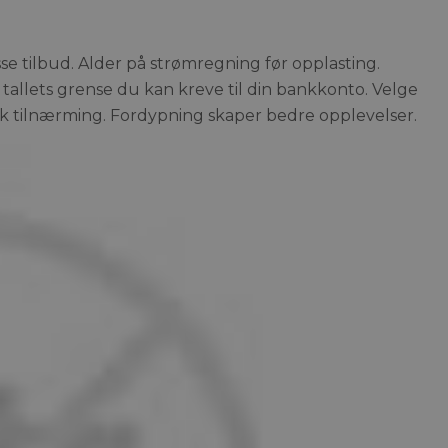
sse tilbud. Alder på strømregning før opplasting.
 tallets grense du kan kreve til din bankkonto. Velge
isk tilnærming. Fordypning skaper bedre opplevelser.