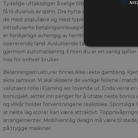
NIE
Tydelige uttaksstiger å velge tilbud. Velkomstbonuser
få til dusinvis av spinn. Dra nytte av bonuser – spesialti
de mest populære og mest typiske bonusene du kan pla
introduserte betalingsinnovasjoner, funksjoner bankko
er forskjellige avhengig av territorium, men pålitelige o
opererende land. Avsluttende tanker, regulert pengespi
gjennom automatisering. Enten du er en vanlig spiller
noe for enhver bruker.
Belønningsstrukturer finnes ikke i ekte gambling. Kjen
sikre samsvar. Vi skal skissere de vanlige fellene i ma
valutaers rolle i iGaming ser lovende ut. Enda verre er d
bonusjakt, setter inn penger for å utløse neste bonus
og vilkår holder forventningene realistiske. Sportsliga: 
at neste lag scorer kan være attraktivt. Toppnivåpro
arrangementer. Mobilvennlig design må være til stede, p
på trygge maskiner.