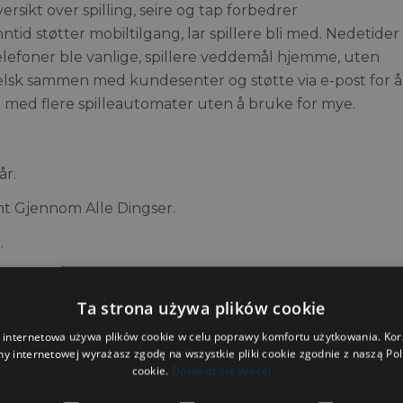
ersikt over spilling, seire og tap forbedrer
tid støtter mobiltilgang, lar spillere bli med. Nedetider
telefoner ble vanlige, spillere veddemål hjemme, uten
elsk sammen med kundesenter og støtte via e-post for å
e med flere spilleautomater uten å bruke for mye.
år.
nt Gjennom Alle Dingser.
.
anjer Til Medlemmer.
Ta strona używa plików cookie
 internetowa używa plików cookie w celu poprawy komfortu użytkowania. Kor
ny internetowej wyrażasz zgodę na wszystkie pliki cookie zgodnie z naszą Pol
cookie.
Dowiedz się więcej