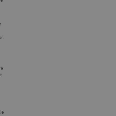
re
e
r.
re
r
le