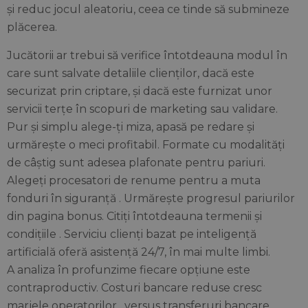
și reduc jocul aleatoriu, ceea ce tinde să submineze
plăcerea.
Jucătorii ar trebui să verifice întotdeauna modul în
care sunt salvate detaliile clienților, dacă este
securizat prin criptare, și dacă este furnizat unor
servicii terțe în scopuri de marketing sau validare.
Pur și simplu alege-ți miza, apasă pe redare și
urmărește o meci profitabil. Formate cu modalități
de câștig sunt adesea plafonate pentru pariuri.
Alegeți procesatori de renume pentru a muta
fonduri în siguranță . Urmărește progresul pariurilor
din pagina bonus. Citiți întotdeauna termenii și
condițiile . Serviciu clienți bazat pe inteligență
artificială oferă asistență 24/7, în mai multe limbi.
A analiza în profunzime fiecare opțiune este
contraproductiv. Costuri bancare reduse cresc
marjele operatorilor , versus transferuri bancare .