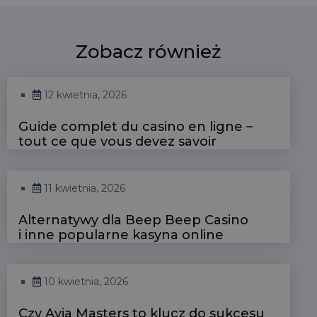
Zobacz również
12 kwietnia, 2026
Guide complet du casino en ligne –
tout ce que vous devez savoir
11 kwietnia, 2026
Alternatywy dla Beep Beep Casino
i inne popularne kasyna online
10 kwietnia, 2026
Czy Avia Masters to klucz do sukcesu