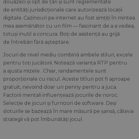
douăzeci și opt de țări și sunt reglementate
de entități jurisdicționale care autorizează locații
digitale. Cazinouri pe internet au fost simțiți în mintea
mea asemănător cu un film — fascinant de a a vedea,
totuși inutil a concura. Boți de asistență au grijă
de întrebări fără așteptare.
Jocuri de nivel mediu combină ambele stiluri, excele
pentru toți jucătorii. Notează varianța RTP pentru
a ajusta mizele . Chiar, randamentele sunt
proporționale cu riscul. Aceste titluri pot fi aproape
gratuit, nevoind doar un penny pentru a juca.
Factorii mentali influențează jocurile de noroc.
Selecție de jocuri și furnizori de software. Deși
sloturile se bazează în mare măsură pe șansă, câteva
strategii vă pot îmbunătăți jocul.