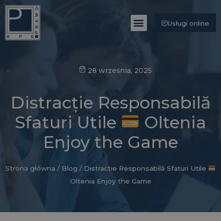
Usługi online
Poznaj Kancelarię
28 września, 2025
Distracție Responsabilă
Sfaturi Utile
Oltenia
Enjoy the Game
Strona główna
/
Blog
/
Distracție Responsabilă Sfaturi Utile
Oltenia Enjoy the Game