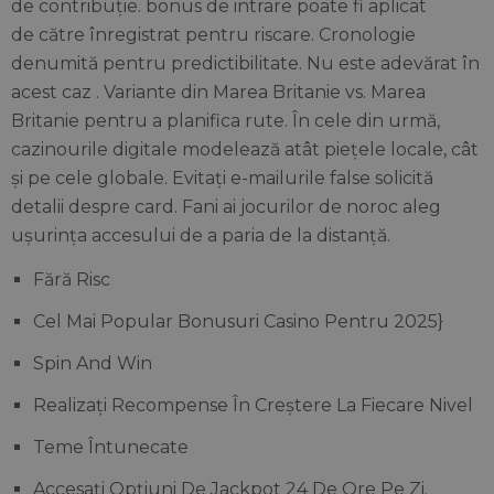
de contribuție. bonus de intrare poate fi aplicat
de către înregistrat pentru riscare. Cronologie
denumită pentru predictibilitate. Nu este adevărat în
acest caz . Variante din Marea Britanie vs. Marea
Britanie pentru a planifica rute. În cele din urmă,
cazinourile digitale modelează atât piețele locale, cât
și pe cele globale. Evitați e-mailurile false solicită
detalii despre card. Fani ai jocurilor de noroc aleg
ușurința accesului de a paria de la distanță.
Fără Risc
Cel Mai Popular Bonusuri Casino Pentru 2025}
Spin And Win
Realizați Recompense În Creștere La Fiecare Nivel
Teme Întunecate
Accesați Opțiuni De Jackpot 24 De Ore Pe Zi.