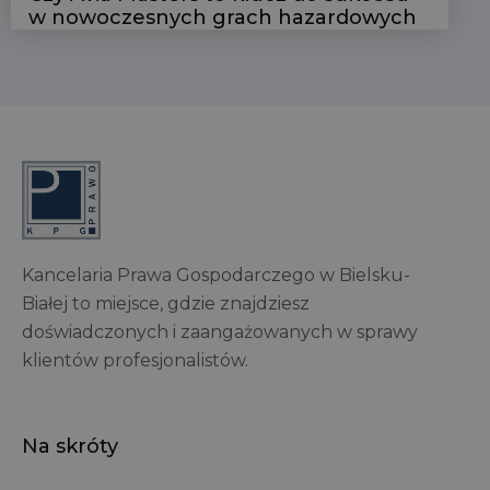
w nowoczesnych grach hazardowych
Kancelaria Prawa Gospodarczego w Bielsku-
Białej to miejsce, gdzie znajdziesz
doświadczonych i zaangażowanych w sprawy
klientów profesjonalistów.
Na skróty