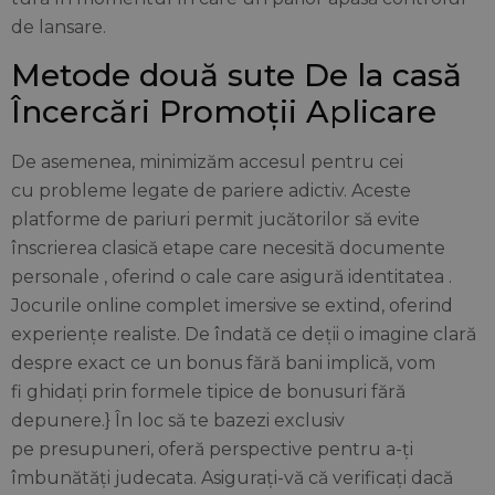
de lansare.
Metode două sute De la casă
Încercări Promoții Aplicare
De asemenea, minimizăm accesul pentru cei
cu probleme legate de pariere adictiv. Aceste
platforme de pariuri permit jucătorilor să evite
înscrierea clasică etape care necesită documente
personale , oferind o cale care asigură identitatea .
Jocurile online complet imersive se extind, oferind
experiențe realiste. De îndată ce deții o imagine clară
despre exact ce un bonus fără bani implică, vom
fi ghidați prin formele tipice de bonusuri fără
depunere.} În loc să te bazezi exclusiv
pe presupuneri, oferă perspective pentru a-ți
îmbunătăți judecata. Asigurați-vă că verificați dacă