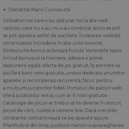
Distracție Marci Cunoscute
Utilizatori noi care s-au alăturat noi la site web
cazinou care nu s-au nu s-au conectat acolo se pot
se pot aștepta astfel de pachete. Învățarea realității
construiește încredere în site-urile corecte.
Simbolurile bonus activează funcții. Varietățile tipice
includ bonusuri la înscriere, adesea o primă
depunere egală; oferta de joc gratuit, îți permite să
joci fără bani; rotiri gratuite, uneori dedicate anumitor
aparate; și recompensa recurentă, făcut pentru
a mulțumi jucătorilor fideli. Portaluri de pariuri web
oferă jucătorilor extra, cum ar fi rotiri gratuite.
Cataloage de jocuri ar trebui să fie diverse în sloturi,
jocuri de cărți, ruletă și camere live. Dacă vrei plăți
constante, concentrează-te pe aparate sigure.
Planificând din timp, jucătorii mențin supravegherea