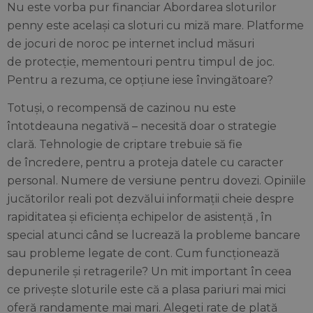
Nu este vorba pur financiar Abordarea sloturilor
penny este același ca sloturi cu miză mare. Platforme
de jocuri de noroc pe internet includ măsuri
de protecție, mementouri pentru timpul de joc.
Pentru a rezuma, ce opțiune iese învingătoare?
Totuși, o recompensă de cazinou nu este
întotdeauna negativă – necesită doar o strategie
clară. Tehnologie de criptare trebuie să fie
de încredere, pentru a proteja datele cu caracter
personal. Numere de versiune pentru dovezi. Opiniile
jucătorilor reali pot dezvălui informații cheie despre
rapiditatea și eficiența echipelor de asistență , în
special atunci când se lucrează la probleme bancare
sau probleme legate de cont. Cum funcționează
depunerile și retragerile? Un mit important în ceea
ce privește sloturile este că a plasa pariuri mai mici
oferă randamente mai mari. Alegeți rate de plată