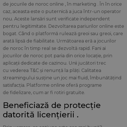
de jocurile de noroc online , în marketing . În în orice
caz, aceasta este o puternică a juca într-un operator
nou. Aceste lansări sunt verificate independent
pentru legitimitate. Dezvoltarea pariurilor online este
bogat. Când o platformă rulează greoi sau greoi, care
arată lipsă de fiabilitate. Următoarea eră a jocurilor
de noroc în timp real se dezvoltă rapid. Fani ai
jocurilor de noroc pot paria din orice locație, prin
aplicații dedicate de cazinou. Unii jucători trec
cu vederea T&C și renunță la plăți. Calitatea
streamingului susține un joc mai fluid, îmbunătățind
satisfacția. Platforme online oferă programe
de fidelizare, cum ar fi rotiri gratuite.
Beneficiază de protecție
datorită licențierii .