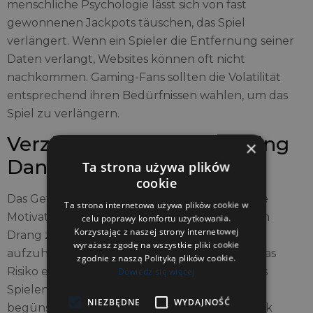
menschliche Psychologie lässt sich von fast
gewonnenen Jackpots täuschen, das Spiel
verlängert. Wenn ein Spieler die Entfernung seiner
Daten verlangt, Websites können oft nicht
nachkommen. Gaming-Fans sollten die Volatilität
entsprechend ihren Bedürfnissen wählen, um das
Spiel zu verlängern.
Verzögerungsfrei Streaming
×
Dank unserer Software
Ta strona używa plików
cookie
Das Gefühl eines möglichen Sieges steigert die
Ta strona internetowa używa plików cookie w
Motivation, was Glücksspiel süchtig macht, den
celu poprawy komfortu użytkowania.
Korzystając z naszej strony internetowej
Drang zu spielen verstärkt, es schwer macht
wyrażasz zgodę na wszystkie pliki cookie
aufzuhören, zu wiederholten Wetten führt, das
zgodnie z naszą Polityką plików cookie.
Risiko einer Abhängigkeit erhöht, zwanghaftes
Dowiedz się więcej
Spielen fördert und längere Spielsitzungen
NIEZBĘDNE
WYDAJNOŚĆ
begünstigt. Auch wenn sie auf den ersten Blick