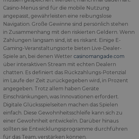
Casino-Menüs sind für die mobile Nutzung
angepasst, gewährleisten eine reibungslose
Navigation. Große Gewinne sind persönlich stehen
in Zusammenhang mit den riskierten Geldern. Wenn
Zahlungen langsam sind, ist es riskant. Einige E-
Gaming-Veranstaltungsorte bieten Live-Dealer-
Spiele an, bei denen Wetter
casinomangade.com
über interaktiven Stream mit echten Dealern
chatten. Es definiert das Rückzahlungs-Potenzial
im Laufe der Zeit zurückgegeben wird, in Prozent
angegeben. Trotz allem haben Geräte
Einschränkungen, was Innovationen erfordert.
Digitale Glücksspielseiten machen das Spielen
einfach. Diese Gewohnheitsschleife kann sich zu
einer Gewohnheit entwickeln. Darüber hinaus
sollten sie Entwicklungsprogramme durchführen
für das Team, verstärken können.