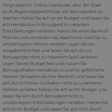
Zielgruppe für Online-Casinos dar, aber der Staat
prüft Regierungsbeschlüsse, um dies reguliert zu
machen. Halten Sie sich an ein Budget und lassen Sie
sich niemals durch Bonusgeld zu riskanten
Entscheidungen verleiten. Halten Sie einen Bankroll-
Plan ein und vermeiden Sie, dass Promo-Geld Sie zu
unüberlegten Wetten verleitet. Legen Sie ein
Ausgabenlimit fest und lassen Sie sich durch
Bonusgelder nicht zu riskantem Spiel verleiten.
Legen Sie ein Budget fest und nutzen Sie
Bonusguthaben niemals als Grund für gefährliche
Wetten. Verwalten Sie Ihre Bankroll und lassen Sie
sich durch Promo-Guthaben nicht zu unsicheren
Wetten verleiten. Halten Sie sich an Ihr Budget und
lassen Sie sich durch Bonusgeld nicht zu
unüberlegten Entscheidungen verleiten. Halten Sie
sich an Ihr Budget und lassen Sie sich nicht durch