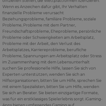
offiziellen Stellen, die Wettplattformen lizenzieren.
Wenn es Anzeichen dafür gibt, Ihr Verhalten
finanzielle Probleme verursacht
Beziehungsprobleme, familiäre Probleme, soziale
Probleme, Probleme mit dem Partner,
Freundschaftsprobleme, Eheprobleme, persönliche
Probleme oder Schwierigkeiten am Arbeitsplatz,
Probleme mit der Arbeit, den Verlust des
Arbeitsplatzes, Karriereprobleme, berufliche
Probleme, Spannungen am Arbeitsplatz oder Stress
im Zusammenhang mit dem Lebensunterhalt
suchen Sie professionelle Hilfe, lassen Sie sich von
Experten unterstützen, wenden Sie sich an
Hilfsorganisationen, bitten Sie um Hilfe, sprechen Sie
mit einem Spezialisten, bitten Sie um Hilfe, wenden
Sie sich an Berater. Sie bieten einzigartige Formate,
was für ein erstklassiges Spielerlebnis sorgt. iGaming-
Apps bieten umfassendes Gaming auf