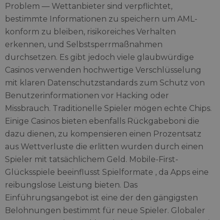
Problem — Wettanbieter sind verpflichtet,
bestimmte Informationen zu speichern um AML-
konform zu bleiben, risikoreiches Verhalten
erkennen, und Selbstsperrmaßnahmen
durchsetzen. Es gibt jedoch viele glaubwürdige
Casinos verwenden hochwertige Verschlüsselung
mit klaren Datenschutzstandards zum Schutz von
Benutzerinformationen vor Hacking oder
Missbrauch. Traditionelle Spieler mögen echte Chips.
Einige Casinos bieten ebenfalls Rückgabeboni die
dazu dienen, zu kompensieren einen Prozentsatz
aus Wettverluste die erlitten wurden durch einen
Spieler mit tatsächlichem Geld. Mobile-First-
Glücksspiele beeinflusst Spielformate , da Apps eine
reibungslose Leistung bieten. Das
Einführungsangebot ist eine der den gängigsten
Belohnungen bestimmt für neue Spieler. Globaler