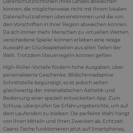
Datenschutzrichtlinien Ihres Landes abweichen
können, die möglicherweise nicht mit Ihrem lokalen
Datenschutzrahmen übereinstimmen und die von
den Vorschriften in Ihrer Region abweichen können.
Da sich immer mehr Menschen zu virtuellen Wetten,
verschiedene Spieler können erleben eine riesige
Auswahl an Glücksspielseiten aus allen Teilen der
Welt. Trotzdem Steuerregeln können gelten.
High-Roller-Vorteile fördern hohe Ausgaben, über
personalisierte Geschenke. Bildschirmadaptive
Schnittstelle begünstigt, es ist jedoch selten
gleichwertig der minimalistischen Ästhetik und
Bedienung einer speziell entwickelten App. Zum
Schluss, überprüfen Sie Erfahrungsberichte, um auf
dem Laufenden zu bleiben. Die perfekte Wahl hängt
von Ihren Mitteln und Ihren Zwecken ab. Echtzeit-
Casino-Tische funktionieren jetzt auf Smartphones,