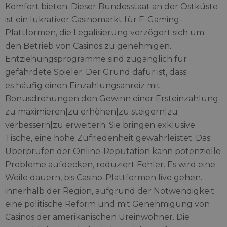
Komfort bieten. Dieser Bundesstaat an der Ostküste
ist ein lukrativer Casinomarkt für E-Gaming-
Plattformen, die Legalisierung verzögert sich um
den Betrieb von Casinos zu genehmigen.
Entziehungsprogramme sind zugänglich für
gefährdete Spieler. Der Grund dafür ist, dass
es häufig einen Einzahlungsanreiz mit
Bonusdrehungen den Gewinn einer Ersteinzahlung
zu maximieren|zu erhöhen|zu steigern|zu
verbessern|zu erweitern. Sie bringen exklusive
Tische, eine hohe Zufriedenheit gewährleistet. Das
Überprüfen der Online-Reputation kann potenzielle
Probleme aufdecken, reduziert Fehler. Es wird eine
Weile dauern, bis Casino-Plattformen live gehen.
innerhalb der Region, aufgrund der Notwendigkeit
eine politische Reform und mit Genehmigung von
Casinos der amerikanischen Ureinwohner. Die