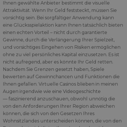
Ihnen gewählte Anbieter bestimmt die visuelle
Attraktivität. Wenn Ihr Geld feststeckt, müssen Sie
vorsichtig sein. Bei sorgfältiger Anwendung kann
eine Glücksspielaktion kann Ihnen tatsächlich bieten
einen echten Vorteil – nicht durch garantierte
Gewinne, durch die Verlängerung Ihrer Spielzeit,
und vorsichtiges Eingehen von Risiken ermöglichen
ohne zu viel persönliches Kapital einzusetzen. Es ist
nicht aufregend, aber es könnte Ihr Geld retten.
Nachdem Sie Grenzen gesetzt haben, Spiele
bewerten auf Gewinnchancen und Funktionen die
Ihnen gefallen. Virtuelle Casinos blieben in meinen
Augen irgendwie wie eine Videogeschichte
— faszinierend anzuschauen, obwohl unnötig die
von den Anforderungen Ihrer Region abweichen
können, die sich von den Gesetzen Ihres
Wohnsitzlandes unterscheiden können, die von den