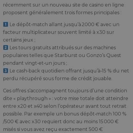
récemment sur un nouveau site de casino en ligne
proposent généralement trois formes principales :
Le dépôt‑match allant jusqu’à 2000 € avec un
facteur multiplicateur souvent limité à x30 sur
certains jeux ;
Les tours gratuits attribués sur des machines
populaires telles que Starburst ou Gonzo’s Quest
pendant vingt‑et‑un jours ;
Le cash‑back quotidien offrant jusqu’à‑15 % du net
perdu récupéré sous forme de crédit jouable.
Ces offres s’accompagnent toujours d’une condition
dite « playthrough » : votre mise totale doit atteindre
entre x20 et x40 selon l’opérateur avant tout retrait
possible. Par exemple un bonus dépôt‑match 100 %
/500 € avec x30 requiert donc au moins 15 000 €
misés si vous avez reçu exactement 500 €