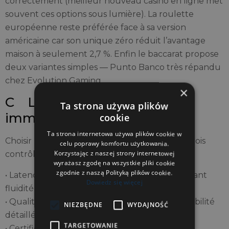
correctement (meilleur nouveau casino en ligne met
souvent ces options sous lumière). La roulette
européenne reste préférée face à sa version
américaine car son unique zéro réduit l’avantage
maison à seulement 2,7 %. Enfin le baccarat propose
deux variantes simples — Punto Banco très répandu
chez Evolution Gaming.
×
C Live dealer : l’expérience
Ta strona używa plików
immersive
cookie
Ta strona internetowa używa plików cookie w
Choisir une salle live fiable passe surtout par trois
celu poprawy komfortu użytkowania.
Korzystając z naszej strony internetowej
contrôles techniques :
wyrażasz zgodę na wszystkie pliki cookie
zgodnie z naszą Polityką plików cookie.
• Latence inférieure à deux secondes garantissant
Dowiedz się więcej
fluidité pendant chaque main ;
• Qualité du streaming HD ≥1080p assurant visibilité
NIEZBĘDNE
WYDAJNOŚĆ
détaillée des cartes ;
TARGETOWANIE
• Certification RNG indépendante pour valider