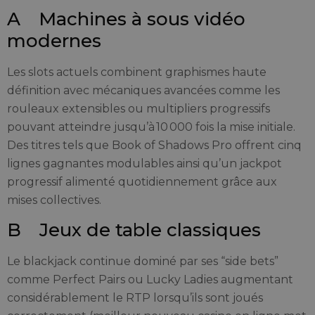
A Machines à sous vidéo
modernes
Les slots actuels combinent graphismes haute
définition avec mécaniques avancées comme les
rouleaux extensibles ou multipliers progressifs
pouvant atteindre jusqu’à 10 000 fois la mise initiale.
Des titres tels que Book of Shadows Pro offrent cinq
lignes gagnantes modulables ainsi qu’un jackpot
progressif alimenté quotidiennement grâce aux
mises collectives.
B Jeux de table classiques
Le blackjack continue dominé par ses “side bets”
comme Perfect Pairs ou Lucky Ladies augmentant
considérablement le RTP lorsqu’ils sont joués