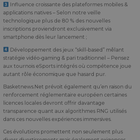
Influence croissante des plateformes mobiles &
applications natives – Selon notre veille
technologique plus de 80 % des nouvelles
inscriptions proviendront exclusivement via
smartphone dès leur lancement ;
Développement des jeux “skill‑based” mêlant
stratégie vidéo‑gaming & pari traditionnel – Pensez
aux tournois eSports intégrés où compétence joue
autant rôle économique que hasard pur.
Basketnews.Net prévoit également qu’en raison du
renforcement réglementaire européen certaines
licences locales devront offrir davantage
transparence quant aux algorithmes RNG utilisés
dans ces nouvelles expériences immersives.
Ces évolutions promettent non seulement plus
divers divertissements mais également exigences