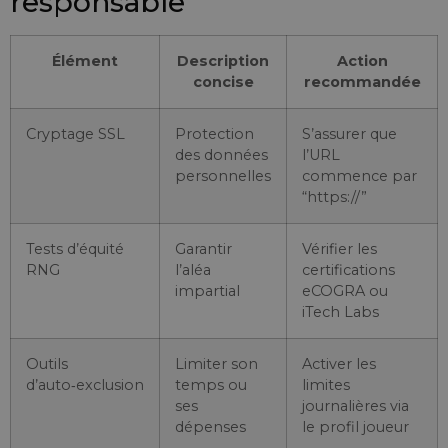
responsable
Élément
Description
Action
concise
recommandée
Cryptage SSL
Protection
S’assurer que
des données
l’URL
personnelles
commence par
“https://”
Tests d’équité
Garantir
Vérifier les
RNG
l’aléa
certifications
impartial
eCOGRA ou
iTech Labs
Outils
Limiter son
Activer les
d’auto‑exclusion
temps ou
limites
ses
journalières via
dépenses
le profil joueur