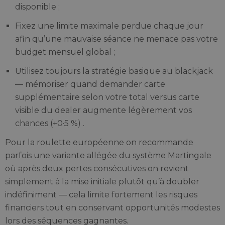
disponible ;
Fixez une limite maximale perdue chaque jour
afin qu’une mauvaise séance ne menace pas votre
budget mensuel global ;
Utilisez toujours la stratégie basique au blackjack
— mémoriser quand demander carte
supplémentaire selon votre total versus carte
visible du dealer augmente légèrement vos
chances (+0·5 %) .
Pour la roulette européenne on recommande
parfois une variante allégée du système Martingale
où après deux pertes consécutives on revient
simplement à la mise initiale plutôt qu’à doubler
indéfiniment — cela limite fortement les risques
financiers tout en conservant opportunités modestes
lors des séquences gagnantes.