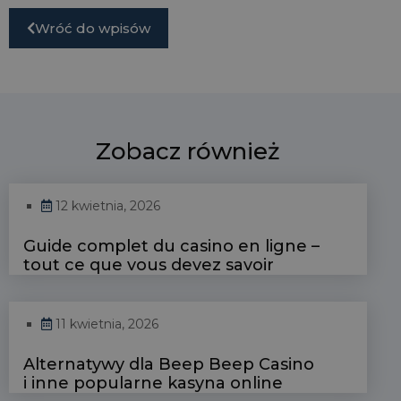
Wróć do wpisów
Zobacz również
12 kwietnia, 2026
Guide complet du casino en ligne –
tout ce que vous devez savoir
11 kwietnia, 2026
Alternatywy dla Beep Beep Casino
i inne popularne kasyna online