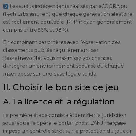
Les audits indépendants réalisés par eCOGRA ou
iTech Labs assurent que chaque génération aléatoire
est réellement équitable (RTP moyen généralement
compris entre 96 % et 98 %).
En combinant ces critères avec l’observation des
classements publiés régulièrement par
Basketnews.Net vous maximisez vos chances
d’intégrer un environnement sécurisé où chaque
mise repose sur une base légale solide.
II. Choisir le bon site de jeu
A. La licence et la régulation
La première étape consiste à identifier la juridiction
sous laquelle opère le portail choisi. L’ANJ française
impose un contrôle strict sur la protection du joueur