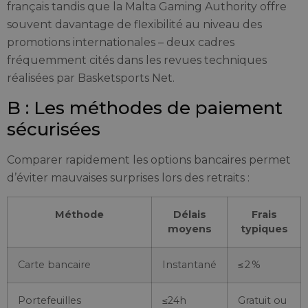
français tandis que la Malta Gaming Authority offre
souvent davantage de flexibilité au niveau des
promotions internationales – deux cadres
fréquemment cités dans les revues techniques
réalisées par Basketsports Net.
B : Les méthodes de paiement
sécurisées
Comparer rapidement les options bancaires permet
d’éviter mauvaises surprises lors des retraits :
Méthode
Délais
Frais
moyens
typiques
Carte bancaire
Instantané
≤ 2 %
Portefeuilles
≤24h
Gratuit ou