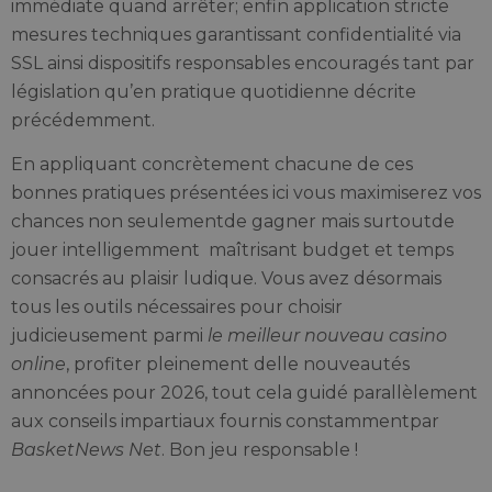
immédiate quand arrêter; enfin application stricte
mesures techniques garantissant confidentialité via
SSL ainsi dispositifs responsables encouragés tant par
législation qu’en pratique quotidienne décrite
précédemment.
En appliquant concrètement chacune de ces
bonnes pratiques présentées ici vous maximiserez vos
chances non seulementde gagner mais surtoutde
jouer intelligemment ­ maîtrisant budget et temps
consacrés au plaisir ludique.​ Vous avez désormais
tous les outils nécessaires pour choisir
judicieusement parmi
le meilleur nouveau casino
online
, profiter pleinement delle nouveautés
annoncées pour 2026, tout cela guidé parallèlement
aux conseils impartiaux fournis constammentpar
BasketNews Net
. Bon jeu responsable !