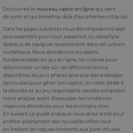
Découvrez le
nouveau casino en ligne
qui vient
de sortir et qui bénéficie déjà d’excellentes critiques !
Dans les pages suivantes nous décomposerons sept
axes essentiels pour tout passionné ou néophyte
désireux de naviguer sereinement dans cet univers
numérique. Nous aborderons les raisons
fondamentales du jeu en ligne, les critères pour
sélectionner un site sûr, les différents bonus
disponibles, les jeux phares ainsi que des stratégies
éprouvées pour gérer son capital. Un volet dédié à
la sécurité et au jeu responsable viendra compléter
notre analyse avant d’esquisser les tendances
majeures attendues pour les prochains mois.
En suivant ce guide pratique vous serez armé pour
profiter pleinement des nouvelles offres tout
en limitant les risques inhérents aux paris virtuels.