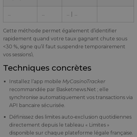
…
…
… │ …
Cette méthode permet également d’identifier
rapidement quand votre taux gagnant chute sous
<30 %, signe qu’il faut suspendre temporairement
vos sessions.\
Techniques concrètes
Installez l’app mobile
MyCasinoTracker
recommandée par Basketnews.Net ; elle
synchronise automatiquement vos transactions via
API bancaire sécurisée.
Définissez des limites auto‑exclusion quotidiennes
directement depuis le tableau « Limites »
disponible sur chaque plateforme légale française.