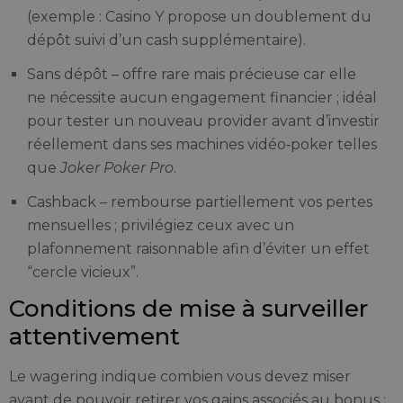
(exemple : Casino Y propose un doublement du
dépôt suivi d’un cash supplémentaire).
Sans dépôt – offre rare mais précieuse car elle
ne nécessite aucun engagement financier ; idéal
pour tester un nouveau provider avant d’investir
réellement dans ses machines vidéo‑poker telles
que
Joker Poker Pro
.
Cashback – rembourse partiellement vos pertes
mensuelles ; privilégiez ceux avec un
plafonnement raisonnable afin d’éviter un effet
“cercle vicieux”.
Conditions de mise à surveiller
attentivement
Le wagering indique combien vous devez miser
avant de pouvoir retirer vos gains associés au bonus ;