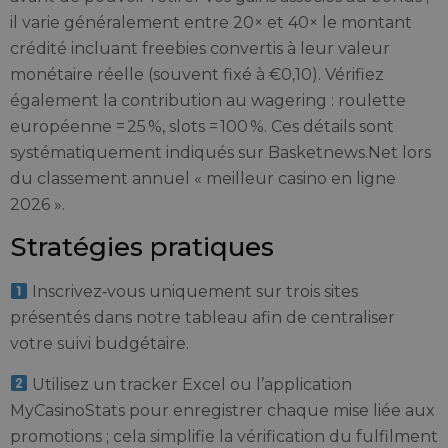
il varie généralement entre 20× et 40× le montant
crédité incluant freebies convertis à leur valeur
monétaire réelle (souvent fixé à €0,10). Vérifiez
également la contribution au wagering : roulette
européenne = 25 %, slots = 100 %. Ces détails sont
systématiquement indiqués sur Basketnews.Net lors
du classement annuel « meilleur casino en ligne
2026 ».
Stratégies pratiques
Inscrivez‑vous uniquement sur trois sites
présentés dans notre tableau afin de centraliser
votre suivi budgétaire.
Utilisez un tracker Excel ou l’application
MyCasinoStats pour enregistrer chaque mise liée aux
promotions ; cela simplifie la vérification du fulfilment