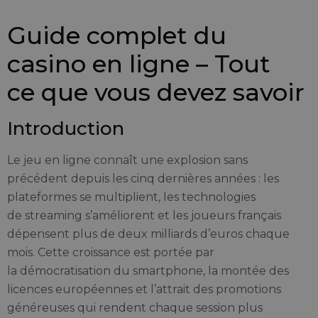
Guide complet du
casino en ligne – Tout
ce que vous devez savoir
Introduction
Le jeu en ligne connaît une explosion sans
précédent depuis les cinq dernières années : les
plateformes se multiplient, les technologies
de streaming s’améliorent et les joueurs français
dépensent plus de deux milliards d’euros chaque
mois. Cette croissance est portée par
la démocratisation du smartphone, la montée des
licences européennes et l’attrait des promotions
généreuses qui rendent chaque session plus