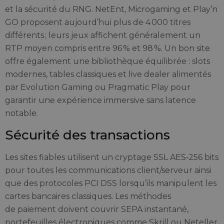
et la sécurité du RNG. NetEnt, Microgaming et Play’n
GO proposent aujourd’hui plus de 4 000 titres
différents ; leurs jeux affichent généralement un
RTP moyen compris entre 96 % et 98 %. Un bon site
offre également une bibliothèque équilibrée : slots
modernes, tables classiques et live dealer alimentés
par Evolution Gaming ou Pragmatic Play pour
garantir une expérience immersive sans latence
notable.
Sécurité des transactions
Les sites fiables utilisent un cryptage SSL AES‑256 bits
pour toutes les communications client/serveur ainsi
que des protocoles PCI DSS lorsqu’ils manipulent les
cartes bancaires classiques. Les méthodes
de paiement doivent couvrir SEPA instantané,
portefeuilles électroniques comme Skrill ou Neteller,