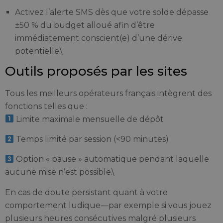
Activez l’alerte SMS dès que votre solde dépasse
±50 % du budget alloué afin d’être
immédiatement conscient(e) d’une dérive
potentielle.\
Outils proposés par les sites
Tous les meilleurs opérateurs français intègrent des
fonctions telles que :
Limite maximale mensuelle de dépôt
Temps limité par session (<90 minutes)
Option « pause » automatique pendant laquelle
aucune mise n’est possible.\
En cas de doute persistant quant à votre
comportement ludique—par exemple si vous jouez
plusieurs heures consécutives malgré plusieurs