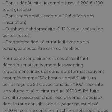
– Bonus dépôt initial (exemple : jusqu’à 200 € +100
tours gratuits)
– Bonus sans dépôt (exemple : 10 € offerts dès
l’inscription)
– Cashback hebdomadaire (5–12 % retournés selon
pertes nettes)
– Programme fidélité cumulatif avec points
échangeables contre cash ou freebies
Pour exploiter pleinement ces offres il faut
décortiquer attentivement les wagering
requirements indiqués dans leurs termes : souvent
exprimés comme “30x bonus + dépôt”. Ainsi un
bonus reçu de 50 € avec condition “30x” nécessite
un volume misé minimum égal à​1500 €. Réduire
ce chiffre passe par choisir exclusivement des jeux
dont le taux contribution au wagering est élevé
(>100 %) comme certaines machines slots spécifiques