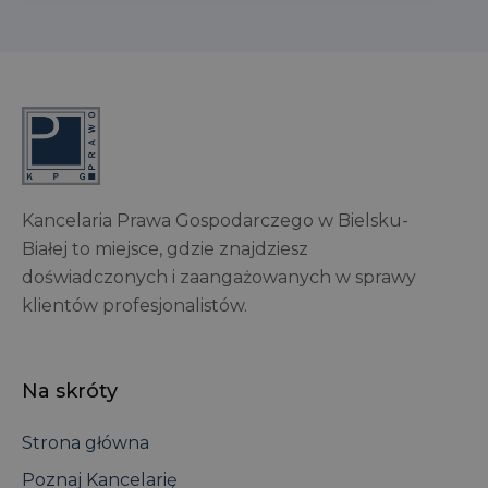
Kancelaria Prawa Gospodarczego w Bielsku-
Białej to miejsce, gdzie znajdziesz
doświadczonych i zaangażowanych w sprawy
klientów profesjonalistów.
Na skróty
Strona główna
Poznaj Kancelarię