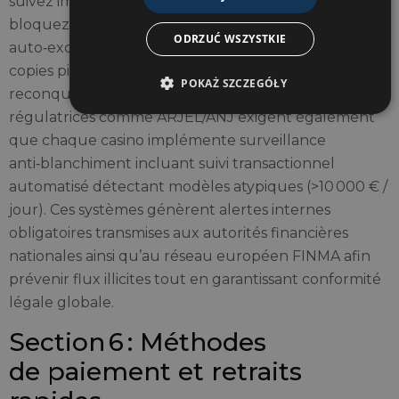
suivez immédiatement procédure standard :
bloquez temporairement votre compte via fonction
ODRZUĆ WSZYSTKIE
auto‑exclusion puis contactez support live chat muni
copies pièces justificatives demandées pour
POKAŻ SZCZEGÓŁY
reconquête accès sécurisé.\n\nLes autorités
régulatrices comme ARJEL/ANJ exigent également
que chaque casino implémente surveillance
anti‑blanchiment incluant suivi transactionnel
automatisé détectant modèles atypiques (>10 000 € /
jour). Ces systèmes génèrent alertes internes
obligatoires transmises aux autorités financières
nationales ainsi qu’au réseau européen FINMA afin
prévenir flux illicites tout en garantissant conformité
légale globale.
Section 6 : Méthodes
de paiement et retraits