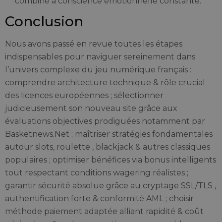
combiné à conscience émotionnelle constante.
Conclusion
Nous avons passé en revue toutes les étapes
indispensables pour naviguer sereinement dans
l’univers complexe du jeu numérique français :
comprendre architecture technique & rôle crucial
des licences européennes ; sélectionner
judicieusement son nouveau site grâce aux
évaluations objectives prodiguées notamment par
Basketnews.Net ; maîtriser stratégies fondamentales
autour slots, roulette , blackjack & autres classiques
populaires ; optimiser bénéfices via bonus intelligents
tout respectant conditions wagering réalistes ;
garantir sécurité absolue grâce au cryptage SSL/TLS ,
authentification forte & conformité AML ; choisir
méthode paiement adaptée alliant rapidité & coût