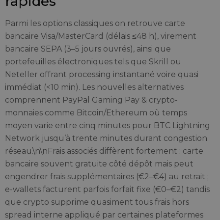
rapides
Parmi les options classiques on retrouve carte
bancaire Visa/MasterCard (délais ≤48 h), virement
bancaire SEPA (3–5 jours ouvrés), ainsi que
portefeuilles électroniques tels que Skrill ou
Neteller offrant processing instantané voire quasi
immédiat (<10 min). Les nouvelles alternatives
comprennent PayPal Gaming Pay & crypto-
monnaies comme Bitcoin/Ethereum où temps
moyen varie entre cinq minutes pour BTC Lightning
Network jusqu’à trente minutes durant congestion
réseau.\n\nFrais associés diffèrent fortement : carte
bancaire souvent gratuite côté dépôt mais peut
engendrer frais supplémentaires (€2–€4) au retrait ;
e-wallets facturent parfois forfait fixe (€0–€2) tandis
que crypto supprime quasiment tous frais hors
spread interne appliqué par certaines plateformes