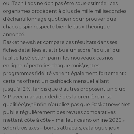
ou iTech Labs ne doit pas être sous‑estimée : ces
organismes procèdent à plus de mille millisecondes
d’échantillonnage quotidien pour prouver que
chaque spin respecte bien le taux théorique
annoncé.
Basketnews.Net compare ces résultats dans ses
fiches détaillées et attribue un score “équité” qui
facilite la sélection parmi les nouveaux casinos
en ligne répertoriés chaque mois.\n\nLes
programmes fidélité varient également fortement :
certains offrent un cashback mensuel allant
jusqu’à 12 %, tandis que d’autres proposent un club
VIP avec manager dédié dès la première mise
qualifiée.\n\nEnfin n’oubliez pas que Basketnews.Net
publie régulièrement des revues comparatives
mettant côte à côte « meilleur casino online 2026 »
selon trois axes – bonus attractifs, catalogue jeux