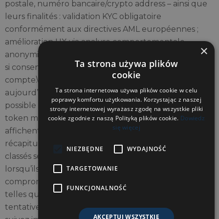
postale, numéro bancaire/crypto address – ainsi que
leurs finalités : validation KYC obligatoire
conformément aux directives AML européennes ;
amélioration UX via analyse comportementale
×
anonymisée ; marketing ciblé uniquement
Ta strona używa plików
si consentement explicite fourni lors création du
cookie
compte.\n\nL’authentification forte représente
Ta strona internetowa używa plików cookie w celu
aujourd’hui la norme recommandée : activation
poprawy komfortu użytkowania. Korzystając z naszej
possible via application mobile génératrice OTP ou
strony internetowej wyrażasz zgodę na wszystkie pliki
token matériel YubiKey . De nombreux opérateurs
cookie zgodnie z naszą Polityką plików cookie.
Dowiedz
się więcej
affichent clairement cette option dans leur tableau
récapitulatif présent sur Basketnews.Net où ils sont
NIEZBĘDNE
WYDAJNOŚĆ
classés selon robustesse sécurité (“niveau gold”
TARGETOWANIE
lorsqu’ils offrent OTP + email verification).\n\nEn cas
compromise suspectée – notifications inhabituelles
FUNKCJONALNOŚĆ
telles qu’une connexion depuis IP étrangère ou
tentative changement mot‑de‑passe échouée –
AKCEPTUJ WSZYSTKIE