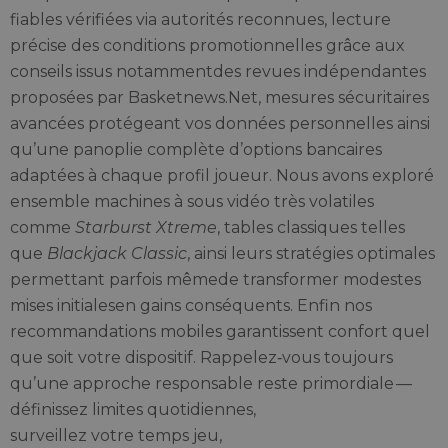
fiables vérifiées via autorités reconnues, lecture
précise des conditions promotionnelles grâce aux
conseils issus notammentdes revues indépendantes
proposées par Basketnews.Net, mesures sécuritaires
avancées protégeant vos données personnelles ainsi
qu’une panoplie complète d’options bancaires
adaptées à chaque profil joueur.​ Nous avons exploré
ensemble machines à sous vidéo très volatiles
comme
Starburst Xtreme
, tables classiques telles
que
Blackjack Classic
, ainsi leurs stratégies optimales
permettant parfois mêmede transformer modestes
mises initiales​en gains conséquents.​ Enfin nos
recommandations mobiles garantissent confort quel
que soit votre dispositif.​ Rappelez‑vous toujours
qu’une approche responsable reste primordiale —
définissez limites quotidiennes,
surveillez votre temps jeu,