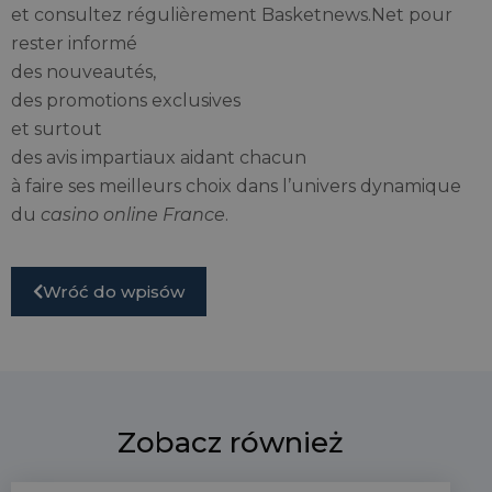
et consultez régulièrement Basketnews.Net pour
rester informé
des nouveautés,
des promotions exclusives
et surtout
des avis impartiaux aidant chacun
à faire ses meilleurs choix dans l’univers dynamique
du
casino online France
.
Wróć do wpisów
Zobacz również