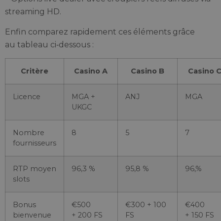
streaming HD.
Enfin comparez rapidement ces éléments grâce
au tableau ci‑dessous :
Critère
Casino A
Casino B
Casino 
Licence
MGA +
ANJ
MGA
UKGC
Nombre
8
5
7
fournisseurs
RTP moyen
96,3 %
95,8 %
96,%
slots
Bonus
€500
€300 + 100
€400
bienvenue
+ 200 FS
FS
+ 150 FS