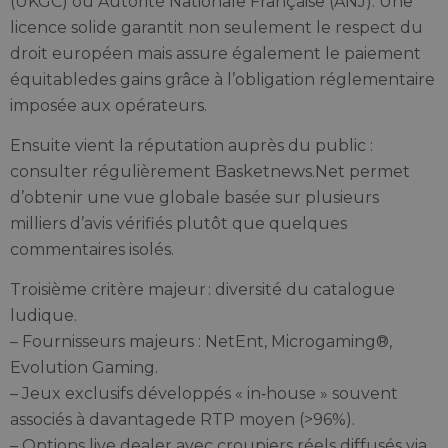
(UKGC) ou Autorité Nationale Française (ANJ). Une
licence solide garantit non seulement le respect du
droit européen mais assure également le paiement
équitabledes gains grâce à l’obligation réglementaire
imposée aux opérateurs.
Ensuite vient la réputation auprès du public :
consulter régulièrement Basketnews.Net permet
d’obtenir une vue globale basée sur plusieurs
milliers d’avis vérifiés plutôt que quelques
commentaires isolés.
Troisième critère majeur : diversité du catalogue
ludique.
– Fournisseurs majeurs : NetEnt, Microgaming®,
Evolution Gaming.
– Jeux exclusifs développés « in‑house » souvent
associés à davantagede RTP moyen (>96%).
– Options live dealer avec croupiers réels diffusés via