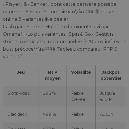
«Player» & «Banker» dont cette dernière possède
edge ≈ 1·06 % après commission.\n\n###
Poker
online & variantes live dealer
Cash games Texas Hold’em dominent suivi par
Omaha Hi-Lo puis variantes «Spin & Go». Gestion
stricte du stacksize recommandée (<20 buy‑ins) évite
bust précoce.\n\n#### Tableau comparatif RTP &
volatilité
Jeu
RTP
Volatilité
Jackpot
moyen
potentiel
Slots vidéo
≥96 %
Faible ↔︎
Jusqu’à
Élevée
€10 M
Blackjack
≈99 %
Faible
Aucun