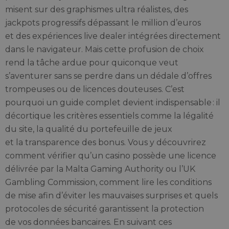
misent sur des graphismes ultra réalistes, des
jackpots progressifs dépassant le million d’euros
et des expériences live dealer intégrées directement
dans le navigateur. Mais cette profusion de choix
rend la tâche ardue pour quiconque veut
s’aventurer sans se perdre dans un dédale d’offres
trompeuses ou de licences douteuses. C’est
pourquoi un guide complet devient indispensable : il
décortique les critères essentiels comme la légalité
du site, la qualité du portefeuille de jeux
et la transparence des bonus. Vous y découvrirez
comment vérifier qu’un casino possède une licence
délivrée par la Malta Gaming Authority ou l’UK
Gambling Commission, comment lire les conditions
de mise afin d’éviter les mauvaises surprises et quels
protocoles de sécurité garantissent la protection
de vos données bancaires. En suivant ces