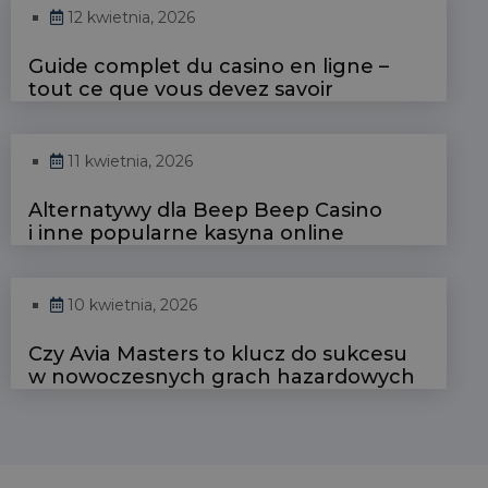
12 kwietnia, 2026
Guide complet du casino en ligne –
tout ce que vous devez savoir
11 kwietnia, 2026
Alternatywy dla Beep Beep Casino
i inne popularne kasyna online
10 kwietnia, 2026
Czy Avia Masters to klucz do sukcesu
w nowoczesnych grach hazardowych