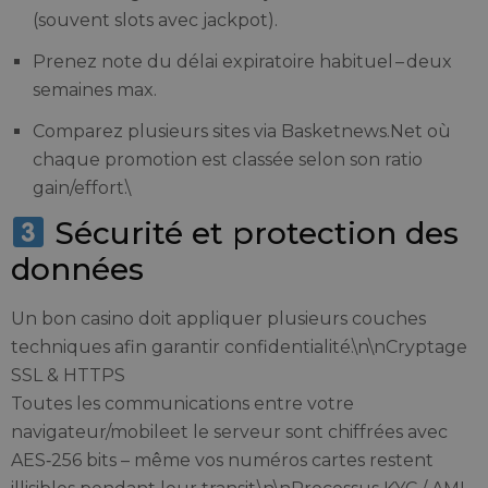
(souvent slots avec jackpot).
Prenez note du délai expiratoire habituel – deux
semaines max.
Comparez plusieurs sites via Basketnews.Net où
chaque promotion est classée selon son ratio
gain/effort.\
Sécurité et protection des
données
Un bon casino doit appliquer plusieurs couches
techniques afin garantir confidentialité.\n\nCryptage
SSL & HTTPS
Toutes les communications entre votre
navigateur/mobile​et le serveur sont chiffrées avec
AES‑256 bits – même vos numéros cartes restent