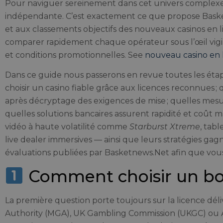
Pour naviguer sereinement dans cet univers complexe, 
indépendante. C’est exactement ce que propose Baske
et aux classements objectifs des nouveaux casinos en l
comparer rapidement chaque opérateur sous l’œil vigil
et conditions promotionnelles. See
nouveau casino en 
Dans ce guide nous passerons en revue toutes les éta
choisir un casino fiable grâce aux licences reconnues 
après décryptage des exigences de mise ; quelles mesur
quelles solutions bancaires assurent rapidité et coût ma
vidéo à haute volatilité comme
Starburst Xtreme
, tabl
live dealer immersives — ainsi que leurs stratégies ga
évaluations publiées par Basketnews.Net afin que vous 
Comment choisir un bon
La première question porte toujours sur la licence dé
Authority (MGA), UK Gambling Commission (UKGC) ou Au