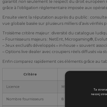
garantit non seulement le respect du droit européen 
grâce à l’obligation réglementaire imposée aux opérat
Ensuite vient la réputation auprès du public : consu
vue globale basée sur plusieurs milliers d’avis vérifié
Troisième critère majeur : diversité du catalogue ludiq
– Fournisseurs majeurs : NetEnt, Microgaming®, Evolu
– Jeux exclusifs développés « in‑house » souvent ass
– Options live dealer avec croupiers réels diffusés via 
Enfin comparez rapidement ces éléments grâce au tabl
Critère
Casino A
Licence
MGA + UKGC
Ta strona
naszej stro
Nombre fournisseurs
8