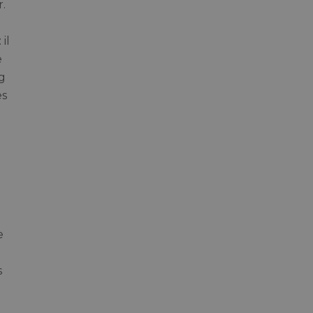
r.
il
e
g
es
e
s