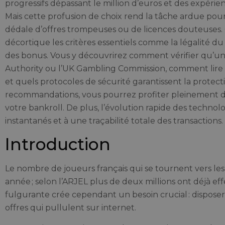
progressifs dépassant le million d’euros et des expérie
Mais cette profusion de choix rend la tâche ardue po
dédale d’offres trompeuses ou de licences douteuses. C
décortique les critères essentiels comme la légalité du 
des bonus. Vous y découvrirez comment vérifier qu’un
Authority ou l’UK Gambling Commission, comment lire le
et quels protocoles de sécurité garantissent la protec
recommandations, vous pourrez profiter pleinement du
votre bankroll. De plus, l’évolution rapide des technol
instantanés et à une traçabilité totale des transactions.
Introduction
Le nombre de joueurs français qui se tournent vers 
année ; selon l’ARJEL plus de deux millions ont déjà e
fulgurante crée cependant un besoin crucial : disposer 
offres qui pullulent sur internet.