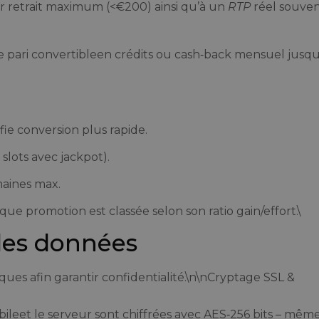
sur retrait maximum (<€200) ainsi qu’à un
RTP
réel souve
 pari convertibleen crédits ou cash‑back mensuel jusqu
ifie conversion plus rapide.
 slots avec jackpot).
maines max.
e promotion est classée selon son ratio gain/effort.\
 des données
ues afin garantir confidentialité.\n\nCryptage SSL &
le​et le serveur sont chiffrées avec AES‑256 bits – mêm