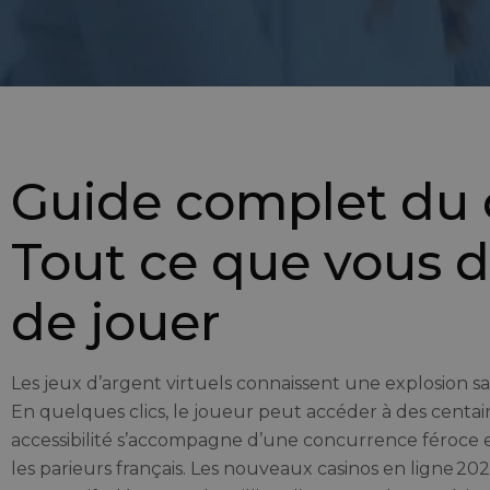
Guide complet du c
Tout ce que vous d
de jouer
Les jeux d’argent virtuels connaissent une explosion 
En quelques clics, le joueur peut accéder à des centai
accessibilité s’accompagne d’une concurrence féroce en
les parieurs français. Les nouveaux casinos en ligne 202