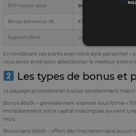
NIE
RTP moyen slots
96,3 %
Bonus bienvenue (€)
€500 + 200 FS
Support client
Live chat / téléphone
En combinant ces points avec votre style personnel – p
vous serez armé pour sélectionner le meilleur environ
Les types de bonus et 
Le paysage promotionnel évolue constamment mais troi
Bonus dépôt – généralement exprimé sous forme « 100 
immédiatement votre capital mais impose souvent une
reçu.
Bonus sans dépôt – offert dès l’inscription sans aucun 