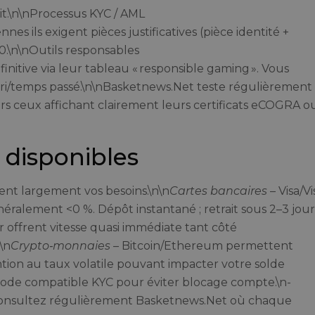
sit.\n\nProcessus KYC / AML
ils exigent pièces justificatives (pièce identité +
00.\n\nOutils responsables
nitive via leur tableau « responsible gaming ». Vous
ari/temps passé.\n\nBasketnews.Net teste régulièrement
urs ceux affichant clairement leurs certificats eCOGRA o
disponibles
rent largement vos besoins.\n\n
Cartes bancaires
– Visa/Vi
éralement <0 %. Dépôt instantané ; retrait sous 2–3 jour
er offrent vitesse quasi immédiate tant côté
\n
Crypto‑monnaies
– Bitcoin/Ethereum permettent
tion au taux volatile pouvant impacter votre solde
éthode compatible KYC pour éviter blocage compte.\n-
\n- Consultez régulièrement Basketnews.Net où chaque