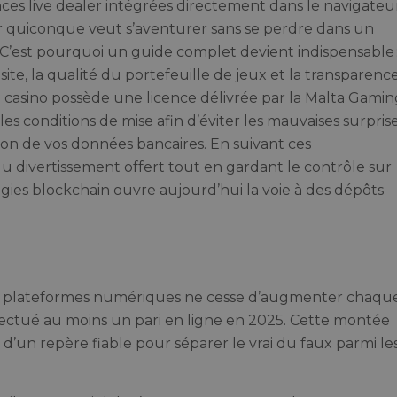
nces live dealer intégrées directement dans le navigateu
ur quiconque veut s’aventurer sans se perdre dans un
’est pourquoi un guide complet devient indispensable : 
site, la qualité du portefeuille de jeux et la transparenc
 casino possède une licence délivrée par la Malta Gamin
s conditions de mise afin d’éviter les mauvaises surpris
tion de vos données bancaires. En suivant ces
 divertissement offert tout en gardant le contrôle sur
ogies blockchain ouvre aujourd’hui la voie à des dépôts
les plateformes numériques ne cesse d’augmenter chaqu
ffectué au moins un pari en ligne en 2025. Cette montée
d’un repère fiable pour séparer le vrai du faux parmi le