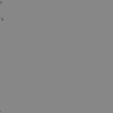
nt
’à
e