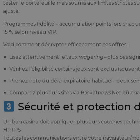
tester le portefeuille mais soumis aux limites strictes 
ajusté.
Programmes fidélité – accumulation points lors chaque
15 % selon niveau VIP.
Voici comment décrypter efficacement ces offres :
Lisez attentivement le taux
wagering
– plus bas sign
Vérifiez l’éligibilité certains jeux sont exclus (souvent
Prenez note du délai expiratoire habituel – deux se
Comparez plusieurs sites via Basketnews.Net où chaqu
Sécurité et protection
Un bon casino doit appliquer plusieurs couches techniq
HTTPS
Toutes les communications entre votre navigateur/mobi