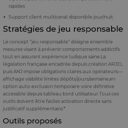
rapides
Support client multicanal disponible jour/nuit
Stratégies de jeu responsable
Le concept “jeu responsable” désigne ensemble
mesures visant à prévenir comportements addictifs
tout en assurant expérience ludique saine.La
législation française encadrée depuis création ARJEL
puis ANJ impose obligations claires aux opérateurs —
affichage visibilité limites dépôts/jours/semaine,en
option auto-exclusion temporaire voire définitive
accessible depuis tableau bord utilisateur.Tous ces
outils doivent être faciles activation directe sans
justificatif supplémentaire.*
Outils proposés