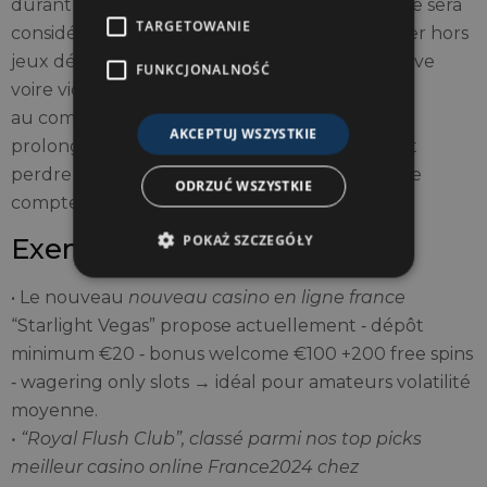
durant wagering sinon tout solde excédentaire sera
TARGETOWANIE
considéré “non qualifié”.Évitez également jouer hors
jeux désignés – beaucoup excluent baccarat live
FUNKCJONALNOŚĆ
voire video poker – car cela ne contribue pas
au compteur wagering entraînant stagnation
AKCEPTUJ WSZYSTKIE
prolongée.Vous risquez aussi involontairement
perdre droit au cashback si vous clôturez votre
ODRZUĆ WSZYSTKIE
compte avant période calculatrice définie.​
POKAŻ SZCZEGÓŁY
Exemples concrets français
• Le nouveau
nouveau casino en ligne france
“Starlight Vegas” propose actuellement ‑ dépôt
minimum €20 ‑ bonus welcome €100 +200 free spins
‑ wagering only slots → idéal pour amateurs volatilité
moyenne.
• “Royal Flush Club”, classé parmi nos top picks
meilleur casino online France2024 chez