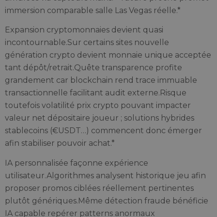
immersion comparable salle Las Vegas réelle.*
Expansion cryptomonnaies devient quasi
incontournable.Sur certains sites nouvelle
génération crypto devient monnaie unique acceptée
tant dépôt/retrait.Quête transparence profite
grandement car blockchain rend trace immuable
transactionnelle facilitant audit externe.Risque
toutefois volatilité prix crypto pouvant impacter
valeur net dépositaire joueur ; solutions hybrides
stablecoins (€USDT…) commencent donc émerger
afin stabiliser pouvoir achat.*
IA personnalisée façonne expérience
utilisateur.Algorithmes analysent historique jeu afin
proposer promos ciblées réellement pertinentes
plutôt génériques.Même détection fraude bénéficie
IA capable repérer patterns anormaux