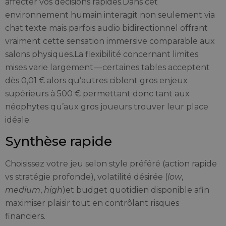
affecter vos décisions rapides.Dans cet
environnement humain interagit non seulement via
chat texte mais parfois audio bidirectionnel offrant
vraiment cette sensation immersive comparable aux
salons physiques.La flexibilité concernant limites
mises varie largement —certaines tables acceptent
dès 0,01 € alors qu’autres ciblent gros enjeux
supérieurs à 500 € permettant donc tant aux
néophytes qu’aux gros joueurs trouver leur place
idéale.​
Synthèse rapide
Choisissez votre jeu selon style préféré (action rapide
vs stratégie profonde), volatilité désirée (
low
,
medium
,
high
)​et budget quotidien disponible afin
maximiser plaisir tout en contrôlant risques
financiers.