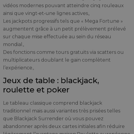
vidéos modernes pouvant atteindre cinq rouleaux
ainsi que vingt‑et‑une lignes actives。
Les jackpots progressifs tels que « Mega Fortune »
augmentent grâce à un petit prélèvement prélevé
sur chaque mise effectuée au sein du réseau
mondial。
Des fonctions comme tours gratuits via scatters ou
multiplicateurs doublant le gain complètent
l’expérience。
Jeux de table : blackjack,
roulette et poker
Le tableau classique comprend blackjack
traditionnel mais aussi variantes très prisées telles
que Blackjack Surrender où vous pouvez
abandonner après deux cartes initiales afin réduire