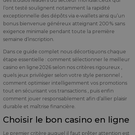
des studios leaders du secteur mondial.Ceux qui
l’ont testé soulignent notamment la rapidité
exceptionnelle des dépôts via e‑wallets ainsi qu’un
bonus bienvenue généreux atteignant 200 % sans
exigence minimale pendant toute la première
semaine d’inscription.​
Dans ce guide complet nous décortiquons chaque
étape essentielle : comment sélectionner le meilleur
casino en ligne 2026 selon nos critères rigoureux ,
quels jeux privilégier selon votre style personnel ,
comment optimiser intelligemment vos promotions
tout en sécurisant vos transactions , puis enfin
comment jouer responsablement afin d’allier plaisir
durable et maîtrise financière.
Choisir le bon casino en ligne
Le premier critère auquel il faut prêter attention est