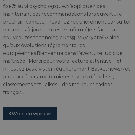
fixe及 suivi psychologique.N’appliquez dès
maintenant ces recommandations lors ouverture
prochain compte；revenez régulièrement consulter
nos mises-à‑jour afin rester informé(e)s face aux
nouveautés technologiques如 VR/crypto/IA ainsi
qu’aux évolutions réglementaires
européennes.Bienvenue dans l’aventure ludique
maîtrisée ! Merci pour votre lecture attentive et
n’hésitez pas à visiter régulièrement Basketnews.Net
pour accéder aux dernières revues détaillées、
classements actualisés des meilleurs casinos
français.»
Wróć do wpisów