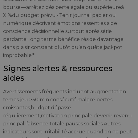
bourse — arrêtez dès perte égale ou supérieureà
X %du budget prévu.• Tenir journal papier ou
numérique décrivant émotions ressenties aide
conscience décisionnelle surtout après série
perdante.Long terme bénéfice réside davantage
dans plaisir constant plutôt qu’en quête jackpot
improbable.*
Signes alertes & ressources
aides
Avertissements fréquents incluent augmentation
temps jeu >30 min consécutif malgré pertes
croissantes,budget dépassé
régulièrement,motivation principale devenir revenu
principal,l’absence totale pauses sociales.Autres
indicateurs sont irritabilité accrue quand on ne peut