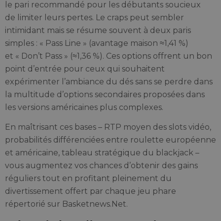
le pari recommandé pour les débutants soucieux
de limiter leurs pertes. Le craps peut sembler
intimidant mais se résume souvent à deux paris
simples : « Pass Line » (avantage maison ≈1,41 %)
et « Don’t Pass » (≈1,36 %). Ces options offrent un bon
point d’entrée pour ceux qui souhaitent
expérimenter l’ambiance du dés sans se perdre dans
la multitude d’options secondaires proposées dans
les versions américaines plus complexes.
En maîtrisant ces bases – RTP moyen des slots vidéo,
probabilités différenciées entre roulette européenne
et américaine, tableau stratégique du blackjack –
vous augmentez vos chances d’obtenir des gains
réguliers tout en profitant pleinement du
divertissement offert par chaque jeu phare
répertorié sur Basketnews.Net.