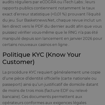
audits réguliers par eCOGRA ou iTech Labs ; leurs
rapports publics contiennent notamment le taux
exact d’erreur statistique (<0,01 %) prouvant l’équité
du jeu. Sur Basketnews.Net, chaque revue inclut un
lien direct vers le PDF du dernier audit afin que vous
puissiez vérifier vous‑même que le RNG n’a pas été
manipulé depuis son lancement en janvier 2026 pour
certains nouveaux casinos en ligne .
Politique KYC (Know Your
Customer)
La procédure KYC requiert généralement une copie
d’une pièce d’identité officielle (carte nationale ou
passeport) ainsi qu’un justificatif de domicile datant
de moins de trois mois (facture EDF ou relevé
bancaire). Ces documents permettent aux
opérateurs conformes aux exigences légales