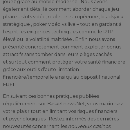
jouez grâce au mobile moderne . Nous avons
également détaillé comment aborder chaque jeu
phare – slots vidéo, roulette européenne , blackjack
stratégique , poker vidéo vs live – tout en gardant à
l’esprit les exigences techniques comme le RTP
élevé ou la volatilité maîtrisée . Enfin nous avons
présenté concrètement comment exploiter bonus
attractifs sans tomber dans leurs pièges cachés
et surtout comment protéger votre santé financière
grâce aux outils d’auto‑limitation
financière/temporelle ainsi qu’au dispositif national
FIJEL .
En suivant ces bonnes pratiques publiées
régulièrement sur Basketnews.Net, vous maximisez
votre plaisir tout en limitant vos risques financiers
et psychologiques . Restez informés des dernières
nouveautés concernant les
nouveaux casinos