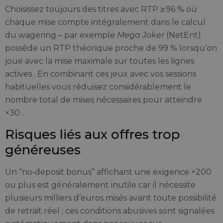
Choisissez toujours des titres avec RTP ≥ 96 % où
chaque mise compte intégralement dans le calcul
du wagering – par exemple
Mega Joker
(NetEnt)
possède un RTP théorique proche de 99 % lorsqu’on
joue avec la mise maximale sur toutes les lignes
actives . En combinant ces jeux avec vos sessions
habituelles vous réduisez considérablement le
nombre total de mises nécessaires pour atteindre
×30 .
Risques liés aux offres trop
généreuses
Un “no‑deposit bonus” affichant une exigence ×200
ou plus est généralement inutile car il nécessite
plusieurs milliers d’euros misés avant toute possibilité
de retrait réel ; ces conditions abusives sont signalées