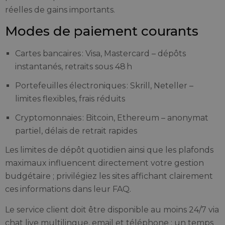
réelles de gains importants.
Modes de paiement courants
Cartes bancaires : Visa, Mastercard – dépôts
instantanés, retraits sous 48 h
Portefeuilles électroniques : Skrill, Neteller –
limites flexibles, frais réduits
Cryptomonnaies : Bitcoin, Ethereum – anonymat
partiel, délais de retrait rapides
Les limites de dépôt quotidien ainsi que les plafonds
maximaux influencent directement votre gestion
budgétaire ; privilégiez les sites affichant clairement
ces informations dans leur FAQ.
Le service client doit être disponible au moins 24/7 via
chat live multilingue, email et téléphone ; un temps