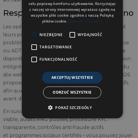
celu poprawy komfortu użytkowania. Korzystając
z naszej strony internetowej wyrażasz zgodę na
Responsabilité sociale du casino
wszystkie pliki cookie zgodnie z naszą Polityką
plików cookie.
Dowiedz się więcej
Les opérateurs agréés doivent afficher clairement
leurs programmes d’aide aux joueurs
NIEZBĘDNE
WYDAJNOŚĆ
problématiques : partenariat avec GamCare France
TARGETOWANIE
ou ADTPG garantit un accès gratuit à une hotline
disponible 24/7 ainsi qu’à des outils d’auto‑exclusion
FUNKCJONALNOŚĆ
intégrés directement dans l’interface utilisateur du
site web . Certains nouveaux casinos lancés en 2026
AKCEPTUJ WSZYSTKIE
proposent même des modules éducatifs interactifs
afin que chaque joueur puisse tester ses limites
ODRZUĆ WSZYSTKIE
avant d’engager des sommes importantes .
POKAŻ SZCZEGÓŁY
En suivant ces cinq piliers – chiffrement SSL/TLS
visible, audits RNG publiés, procédure KYC
transparente, contrôles anti‑fraude actifs
et programmes sociaux certifiés – vous pouvez jouer