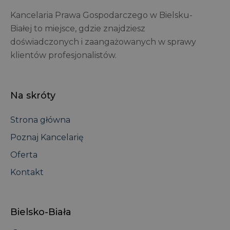
Kancelaria Prawa Gospodarczego w Bielsku-
Białej to miejsce, gdzie znajdziesz
doświadczonych i zaangażowanych w sprawy
klientów profesjonalistów.
Na skróty
Strona główna
Poznaj Kancelarię
Oferta
Kontakt
Bielsko-Biała