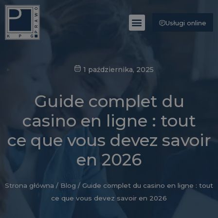
Usługi online
Poznaj Kancelarię
1 października, 2025
Guide complet du
casino en ligne : tout
ce que vous devez savoir
en 2026
Strona główna
/
Blog
/
Guide complet du casino en ligne : tout
ce que vous devez savoir en 2026