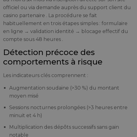
officiel ou via demande auprès du support client du
casino partenaire . La procédure se fait
habituellement en trois étapes simples : formulaire
en ligne → validation identité → blocage effectif du
compte sous 48 heures .
Détection précoce des
comportements à risque
Les indicateurs clés comprennent :
Augmentation soudaine (>30 %) du montant
moyen misé
Sessions nocturnes prolongées (>3 heures entre
minuit et 4 h)
Multiplication des dépôts successifs sans gain
notable