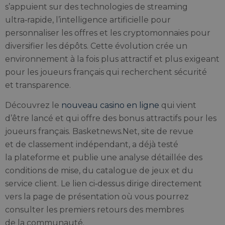
s’appuient sur des technologies de streaming
ultra‑rapide, l’intelligence artificielle pour
personnaliser les offres et les cryptomonnaies pour
diversifier les dépôts. Cette évolution crée un
environnement à la fois plus attractif et plus exigeant
pour les joueurs français qui recherchent sécurité
et transparence.
Découvrez le
nouveau casino en ligne
qui vient
d’être lancé et qui offre des bonus attractifs pour les
joueurs français. Basketnews.Net, site de revue
et de classement indépendant, a déjà testé
la plateforme et publie une analyse détaillée des
conditions de mise, du catalogue de jeux et du
service client. Le lien ci‑dessus dirige directement
vers la page de présentation où vous pourrez
consulter les premiers retours des membres
de la communauté.