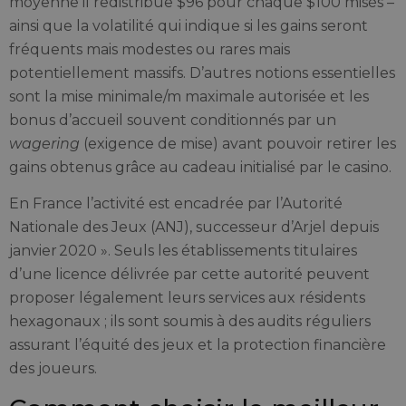
moyenne il redistribue $96 pour chaque $100 misés –
ainsi que la volatilité qui indique si les gains seront
fréquents mais modestes ou rares mais
potentiellement massifs. D’autres notions essentielles
sont la mise minimale/m maximale autorisée et les
bonus d’accueil souvent conditionnés par un
wagering
(exigence de mise) avant pouvoir retirer les
gains obtenus grâce au cadeau initialisé par le casino.
En France l’activité est encadrée par l’Autorité
Nationale des Jeux (ANJ), successeur d’Arjel depuis
janvier 2020 ». Seuls les établissements titulaires
d’une licence délivrée par cette autorité peuvent
proposer légalement leurs services aux résidents
hexagonaux ; ils sont soumis à des audits réguliers
assurant l’équité des jeux et la protection financière
des joueurs.