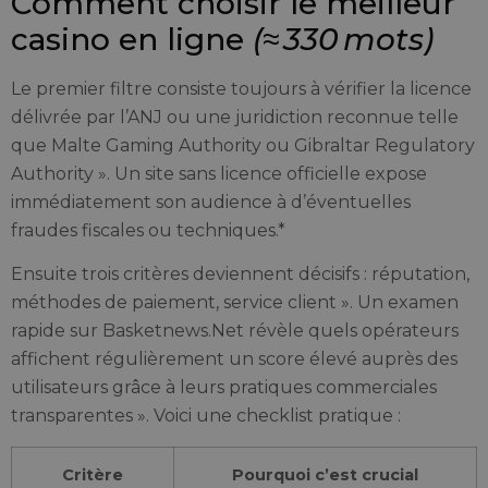
Comment choisir le meilleur
casino en ligne
(≈ 330 mots)
Le premier filtre consiste toujours à vérifier la licence
délivrée par l’ANJ ou une juridiction reconnue telle
que Malte Gaming Authority ou Gibraltar Regulatory
Authority ». Un site sans licence officielle expose
immédiatement son audience à d’éventuelles
fraudes fiscales ou techniques.*
Ensuite trois critères deviennent décisifs : réputation,
méthodes de paiement, service client ». Un examen
rapide sur Basketnews.Net révèle quels opérateurs
affichent régulièrement un score élevé auprès des
utilisateurs grâce à leurs pratiques commerciales
transparentes ». Voici une checklist pratique :
Critère
Pourquoi c’est crucial