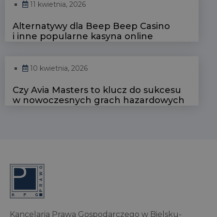
11 kwietnia, 2026
Alternatywy dla Beep Beep Casino
i inne popularne kasyna online
10 kwietnia, 2026
Czy Avia Masters to klucz do sukcesu
w nowoczesnych grach hazardowych
Kancelaria Prawa Gospodarczego w Bielsku-