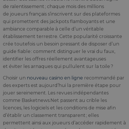
de ralentissement ; chaque mois des millions
de joueurs français s’inscrivent sur des plateformes
qui promettent des jackpots flamboyants et une
ambiance comparable à celle d’un véritable
établissement terrestre. Cette popularité croissante
crée toutefois un besoin pressant de disposer d’un
guide fiable : comment distinguer le vrai du faux,
identifier les offres réellement avantageuses
et éviter les arnaques qui pullulent sur la toile ?
Choisir un
nouveau casino en ligne
recommandé par
des experts est aujourd’hui la première étape pour
jouer sereinement. Les revues indépendantes
comme Basketnews.Net passent au crible les
licences, les logiciels et les conditions de mise afin
d’établir un classement transparent ; elles
permettent ainsi aux joueurs d’accéder rapidement à