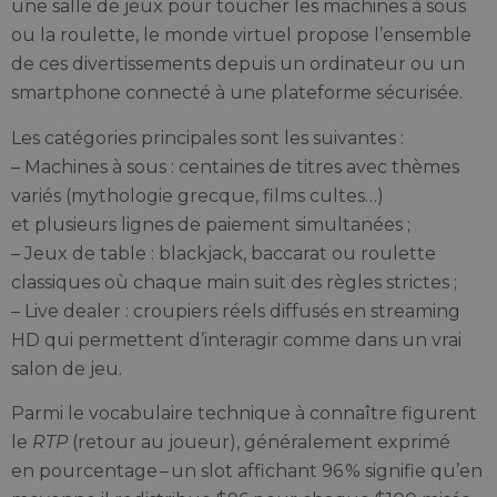
une salle de jeux pour toucher les machines à sous
ou la roulette, le monde virtuel propose l’ensemble
de ces divertissements depuis un ordinateur ou un
smartphone connecté à une plateforme sécurisée.
Les catégories principales sont les suivantes :
– Machines à sous : centaines de titres avec thèmes
variés (mythologie grecque, films cultes…)
et plusieurs lignes de paiement simultanées ;
– Jeux de table : blackjack, baccarat ou roulette
classiques où chaque main suit des règles strictes ;
– Live dealer : croupiers réels diffusés en streaming
HD qui permettent d’interagir comme dans un vrai
salon de jeu.
Parmi le vocabulaire technique à connaître figurent
le
RTP
(retour au joueur), généralement exprimé
en pourcentage – un slot affichant 96 % signifie qu’en