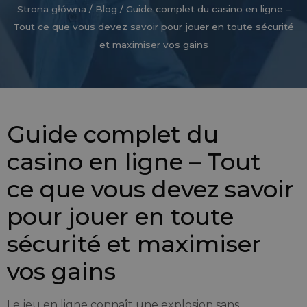
Strona główna
/
Blog
/
Guide complet du casino en ligne –
Tout ce que vous devez savoir pour jouer en toute sécurité
et maximiser vos gains
Guide complet du
casino en ligne – Tout
ce que vous devez savoir
pour jouer en toute
sécurité et maximiser
vos gains
Le jeu en ligne connaît une explosion sans