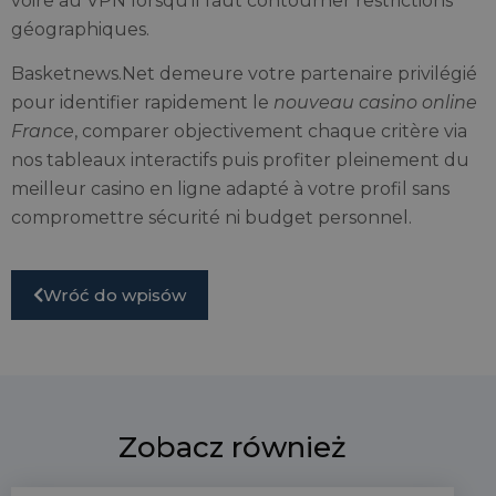
voire au VPN lorsqu’il faut contourner restrictions
géographiques.
Basketnews.Net demeure votre partenaire privilégié
pour identifier rapidement le
nouveau casino online
France
, comparer objectivement chaque critère via
nos tableaux interactifs puis profiter pleinement du
meilleur casino en ligne adapté à votre profil sans
compromettre sécurité ni budget personnel.
Wróć do wpisów
Zobacz również