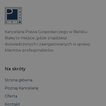
Kancelaria Prawa Gospodarczego w Bielsku-
Białej to miejsce, gdzie znajdziesz
doświadczonych i zaangażowanych w sprawy
klientów profesjonalistów.
Na skróty
Strona główna
Poznaj Kancelarię
Oferta
Kontakt