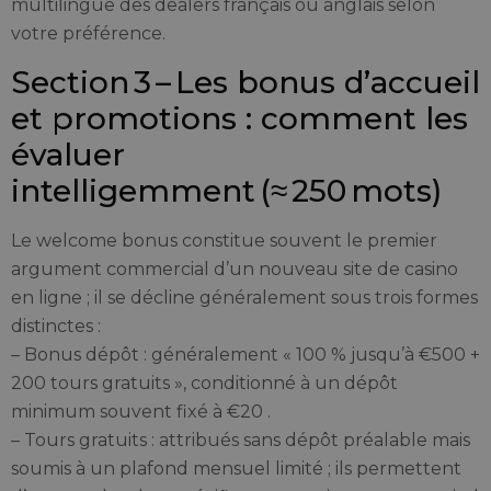
multilingue des dealers français ou anglais selon
votre préférence.
Section 3 – Les bonus d’accueil
et promotions : comment les
évaluer
intelligemment (≈ 250 mots)
Le welcome bonus constitue souvent le premier
argument commercial d’un nouveau site de casino
en ligne ; il se décline généralement sous trois formes
distinctes :
– Bonus dépôt : généralement « 100 % jusqu’à €500 +
200 tours gratuits », conditionné à un dépôt
minimum souvent fixé à €20 .
– Tours gratuits : attribués sans dépôt préalable mais
soumis à un plafond mensuel limité ; ils permettent