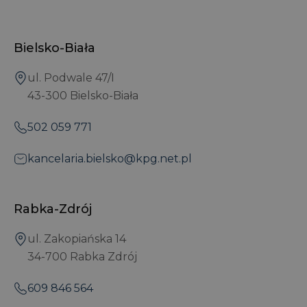
Bielsko-Biała
ul. Podwale 47/I
43-300 Bielsko-Biała
502 059 771
kancelaria.bielsko@kpg.net.pl
Rabka-Zdrój
ul. Zakopiańska 14
34-700 Rabka Zdrój
609 846 564