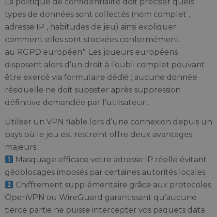
La politique de confidentialité doit préciser quels
types de données sont collectés (nom complet ,
adresse IP , habitudes de jeu) ainsi expliquer
comment elles sont stockées conformément
au RGPD européen*. Les joueurs européens
disposent alors d’un droit à l’oubli complet pouvant
être exercé via formulaire dédié ; aucune donnée
résiduelle ne doit subsister après suppression
définitive demandée par l’utilisateur .
Utiliser un VPN fiable lors d’une connexion depuis un
pays où le jeu est restreint offre deux avantages
majeurs :
Masquage efficace votre adresse IP réelle évitant
géoblocages imposés par certaines autorités locales.
Chiffrement supplémentaire grâce aux protocoles
OpenVPN ou WireGuard garantissant qu’aucune
tierce partie ne puisse intercepter vos paquets data