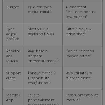
Budget
Quel est mon
Classement
capital initial ?
“Meilleurs bonus
low‑budget”.
Type
Slots vs Live
Filtre “Top jeux
de jeu
dealer vs Poker
vidéo slots”.
préféré
Rapidité
Ai‑je besoin
Tableau “Temps
des
d’argent
moyen retrait”.
retraits
immédiatement ?
Support
Langue parlée ?
Avis utilisateurs
client
Disponibilité
“Service client”.
chat/phone ?
Mobile /
Je joue
Test “Compatibilité
App
principalement
mobile”.
sur smartphone ?