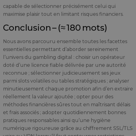
capable de sélectionner précisément celui qui
maximise plaisir tout en limitant risques financiers.
Conclusion – (≈ 180 mots)
Nous avons parcouru ensemble toutes les facettes
essentielles permettant d’aborder sereinement
l’univers du gambling digital : choisir un opérateur
doté d’une licence fiable délivrée par une autorité
reconnue ; sélectionner judicieusement ses jeux
parmi slots volatiles ou tables stratégiques ; analyser
minutieusement chaque promotion afin d’en extraire
réellement la valeur ajoutée ; opter pour des
méthodes financières sûres tout en maîtrisant délais
et frais associés ; adopter quotidiennement bonnes
pratiques responsables ainsi qu’une hygiène
numérique rigoureuse grâce au chiffrement SSL/TLS