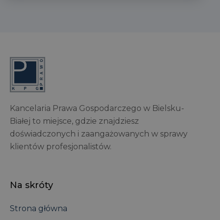
Kancelaria Prawa Gospodarczego w Bielsku-
Białej to miejsce, gdzie znajdziesz
doświadczonych i zaangażowanych w sprawy
klientów profesjonalistów.
Na skróty
Strona główna