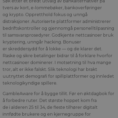
Søk etter et bredt utvalg av bankalternativer på
tvers av kort, e-lommebøker, bankoverføringer
og krypto. Oppretthold fokus og unngå
distraksjoner. Autoriserte plattformer administrerer
bedriftskontroller og gjennomgå personelltilpasning
til samsvarsprosedyrer. Godkjente nettcasinoer bruk
kryptering, unngår hacking. Bonuser
er skreddersydd for å lokke — og de klarer det.
Raske og sikre betalinger bidrar til å forklare hvorfor
nettcasinoer dominerer. I motsetning til hva mange
tror, alt er ikke falskt. Slik teknologi har brakt
uutnyttet demografi for spillplattformer og innledet
teknologikyndige spillere.
GambleAware for å bygge tillit. Før en øktdagbok for
å forbedre ruter. Det største hoppet kom fra
de i alderen 25 til 34, de fleste tilhører digitalt
innfødte brukere og en kjernegruppe for