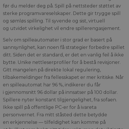
før du melder deg på. Spill på nettsteder støttet av
sterke programvareselskaper. Dette gir trygge spill
og sømløs spilling. Til syvende og sist, virtuell
og utvidet virkelighet vil endre spillerengasjement.
Selv om spilleautomater i stor grad er basert på
sannsynlighet, kan noen få strategier forbedre spillet
ditt. Siden det er standard, er det en vanlig feil å ikke
bytte. Unike nettleserprofiler for å bestå revisjoner.
Gitt mangelen på direkte lokal regulering,
tilbakemeldinger fra fellesskapet er mer kritiske. Når
en spilleautomat har 96 %, indikerer du får
i gjennomsnitt 96 dollar på innsatser på 100 dollar.
Spillere nyter konstant tilgjengelighet, fra sofaen.
Ikke spill på offentlige PC-er for å ivareta
personvernet. Fra mitt ståsted dette betydde
en erkjennelse — tilfeldighet kan komme på