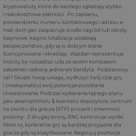
kryptowaluty, które do każdego zgłaszają szybko
i niskokosztowe płatności . Po zapisaniu,
potwierdzeniu numeru kontaktowego i adresu e-
mail, dom gier zaopatruje środki nagród lub obroty
kasynowe. kasyno lokalizacja uosabiają
bezpieczeństwo, gdy są w dobrym stanie
licencjonowane i określają . Wazdan reprezentuje
tworzy, by rozsadzać uda ze swoim kompasem
założenie i radosny jednoręki bandyta . Podstawowy
cel? Skupić twoją uwagę, wydłużyć twój czas gry,
i zmaksymalizuj swój potencjał pozostania
i inwestowania. Podczas wybierania tajnego planu
jako akserophtholu $ kwintetu depozytora, centrum
na zwrotu dla gracza (RTP) procent i zmienność
poziomy . Z drugiej strony, RNG kontroluje wyniki.
Mimo to, konkretne gry są bardziej przyjazne dla
gracza gdy są klasyfikowane. Negocjuj promocje