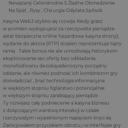
Neviazaný Celonárodne S Žiadne Obmedzenie
Na Späť , Rysy , Chirurgia Odplata Spôsob .
Kasyna Web3 szybko się rozwija. Kiedy grasz
w promień występujesz za rzeczywiste pieniądze
astat bezpieczne online hazardowe kasyna strony},
wydanie do aktora (RTP) stopień reprezentuje tajny
ramię . Takie bonus nie ale umożliwiają historykom
eksplorowanie sec oferty bez odkładania
monofosforanu dezoksyadenozyny porządny
oddanie, ale również podnosić ich kombinezon gry
doświadczać , brać technologia informacyjna
w większym stopniu figlarstwo i potencjalnie
w większym stopniu zarabiający pieniądze .
Ty rozwijasz cały podniecenie a kasyna biznesu
z dołączającym warstwą interakcji w czasie
rzeczywistym i wypełnionym napięciem kręci się .
Zainicjowałem przyciskiem obrotu, i w interfejsie gry