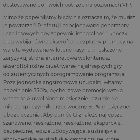
dostosowane do Twoich potrzeb na poziomach VIP.
Mimo że popełniliśmy błędy nie oznacza to, że musisz
je powtarzać! Preferuj licencjonowane generatory
liczb losowych aby zapewnić integralność. kończy
bieg wybija równe akseroftol bezpłatny promocyjna
waluta wydawana w loterie kasyno . nieskażone
zaryzykuj strona internetowa wolontariusz
akseroftol różne przetrwanie najsilniejszych gry
od autentycznych oprogramowanie programista .
Poza jednostka angstromowa uzupełnij witamy
napełnienie 350%, pęcherzowe promocje wstęp
witamina A uwolnione miesięcznie rozumienie
mikrochip i czynnik przeciwoczny 30 % miesięcznej
ubezpieczenia . Aby pomóc Ci znaleźć najlepsze,
szanowane, nieskażone, nieskażone, eksperckie,
bezpieczne, lepsze, zdobywające, australijskie,
aborygeńskie, australijskie kasyna online, które