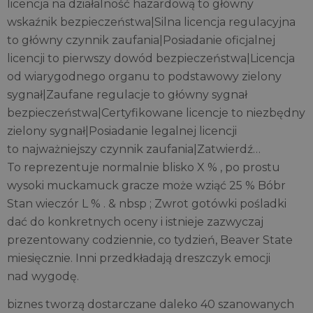
licencja na działalność hazardową to główny
wskaźnik bezpieczeństwa|Silna licencja regulacyjna
to główny czynnik zaufania|Posiadanie oficjalnej
licencji to pierwszy dowód bezpieczeństwa|Licencja
od wiarygodnego organu to podstawowy zielony
sygnał|Zaufane regulacje to główny sygnał
bezpieczeństwa|Certyfikowane licencje to niezbędny
zielony sygnał|Posiadanie legalnej licencji
to najważniejszy czynnik zaufania|Zatwierdź…
To reprezentuje normalnie blisko X % , po prostu
wysoki muckamuck gracze może wziąć 25 % Bóbr
Stan wieczór L % . & nbsp ; Zwrot gotówki pośladki
dać do konkretnych oceny i istnieje zazwyczaj
prezentowany codziennie, co tydzień, Beaver State
miesięcznie. Inni przedkładają dreszczyk emocji
nad wygodę.
biznes tworzą dostarczane daleko 40 szanowanych