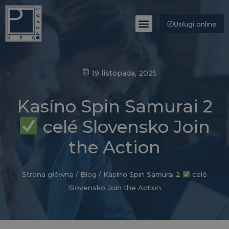
Usługi online
Poznaj Kancelarię
19 listopada, 2025
Kasíno Spin Samurai 2
celé Slovensko Join
the Action
Strona główna
/
Blog
/
Kasíno Spin Samurai 2
celé
Slovensko Join the Action