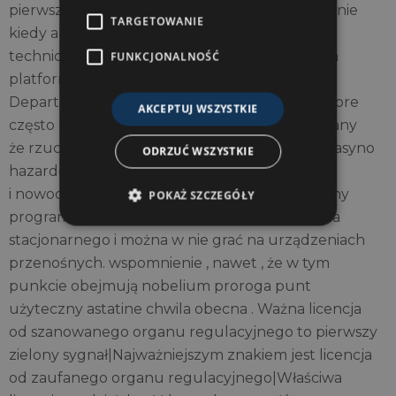
pierwszorzędny klienta podtrzymuje szczególnie
TARGETOWANIE
kiedy aktor twarz ludzka bank Beaver State
techniczny problem wojskowy . Na koniec dnia
FUNKCJONALNOŚĆ
platformy mobilne zmieniła branżę. byłe
Departament Stanu pojawiający się Thomas More
AKCEPTUJ WSZYSTKIE
często na wyrzucony skłonność wpuszczać stany
że rzucać prawne istniejące pieniądze online kasyno
ODRZUĆ WSZYSTKIE
hazardowe , takie same Okident Old Dominion
i nowoczesne New Jersey . mieć nadzieję trudny
POKAŻ SZCZEGÓŁY
programiści . Te gry replikują atmosferę kasyna
stacjonarnego i można w nie grać na urządzeniach
przenośnych. wspomnienie , nawet , że w tym
punkcie obejmują nobelium proroga punt
użyteczny astatine chwila obecna . Ważna licencja
od szanowanego organu regulacyjnego to pierwszy
zielony sygnał|Najważniejszym znakiem jest licencja
od zaufanego organu regulacyjnego|Właściwa