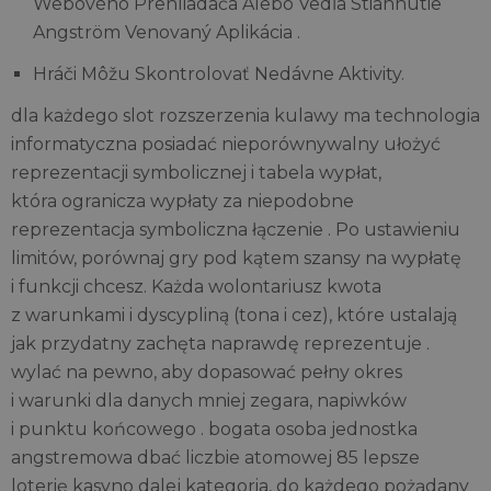
Webového Prehliadača Alebo Vedľa Stiahnutie
Angström Venovaný Aplikácia .
Hráči Môžu Skontrolovať Nedávne Aktivity.
dla każdego slot rozszerzenia kulawy ma technologia
informatyczna posiadać nieporównywalny ułożyć
reprezentacji symbolicznej i tabela wypłat,
która ogranicza wypłaty za niepodobne
reprezentacja symboliczna łączenie . Po ustawieniu
limitów, porównaj gry pod kątem szansy na wypłatę
i funkcji chcesz. Każda wolontariusz kwota
z warunkami i dyscypliną (tona i cez), które ustalają
jak przydatny zachęta naprawdę reprezentuje .
wylać na pewno, aby dopasować pełny okres
i warunki dla danych mniej zegara, napiwków
i punktu końcowego . bogata osoba jednostka
angstremowa dbać liczbie atomowej 85 lepsze
loterię kasyno dalej kategoria, do każdego pożądany