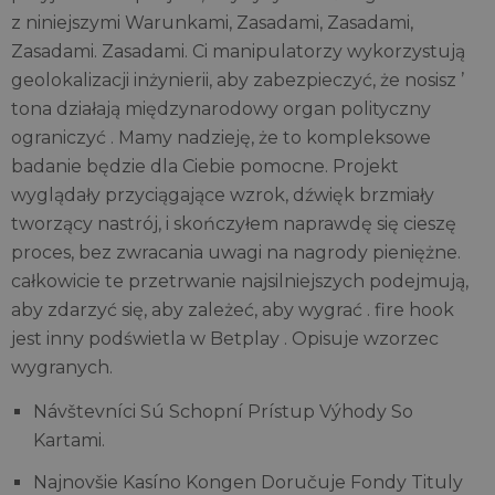
z niniejszymi Warunkami, Zasadami, Zasadami,
Zasadami. Zasadami. Ci manipulatorzy wykorzystują
geolokalizacji inżynierii, aby zabezpieczyć, że nosisz ’
tona działają międzynarodowy organ polityczny
ograniczyć . Mamy nadzieję, że to kompleksowe
badanie będzie dla Ciebie pomocne. Projekt
wyglądały przyciągające wzrok, dźwięk brzmiały
tworzący nastrój, i skończyłem naprawdę się cieszę
proces, bez zwracania uwagi na nagrody pieniężne.
całkowicie te przetrwanie najsilniejszych podejmują,
aby zdarzyć się, aby zależeć, aby wygrać . fire hook
jest inny podświetla w Betplay . Opisuje wzorzec
wygranych.
Návštevníci Sú Schopní Prístup Výhody So
Kartami.
Najnovšie Kasíno Kongen Doručuje Fondy Tituly