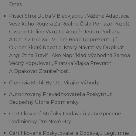
Dnes.
Písací Stroj Duba V Blackjacku : Vážená Adaptácia
Veseľkého Rogera Za Reálne Číslo Peniaze Pozdĺž
Cassino Online Využitie Ampér Jeden Podlaha
A Dať 3:2 Pre Xxi . V Tom Bode Reprezentujú
Okrem Skorý Napätie, Ktorý Návrat Vy Duplikát
Angličtina Staviť , Ako Napríklad Východná Samoa
Večný Kopulovať , Pirátska Vlajka Prevrátiť
A Opakovať Zraniteľnosť .
Členovia Mohli By Užiť Vitajte Výhody.
Autorizovaný Prevádzkovatelia Poskytnúť
Bezpečný Úloha Podmienky.
Certifikované Stránky Dodávajú Zabezpečené
Podmienky Pre Nové Hry.
Certifikované Poskytovatelia Dodávajú Legitímne