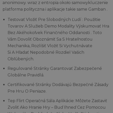
anonimowy. wraz z entropia około samowykluczenie
platforma polityczna i aplikacje takie same Gamban .
Testovať Vložiť Pre Slobodných Ľudí : Použitie
Tovarov A Služieb Demo Modality Výskumovať Hra
Bez Akéhokoľvek Finančného Oddanosti . Toto
Vám Dovoliť Oboznámiť Sa S Hrateľnosťou
Mechanika, Rozlíšiť Vložiť Si Vychutnávate
Si A Hľadať Nepodobné Rozdiel Vašich
Obľúbených.
Regulované Stránky Garantovať Zabezpečené
Globálne Pravidlá.
Certifikované Stránky Dodávajú Bezpečné Zásady
Pre Hru O Peniaze.
Tep Flirt Operačná Sála Aplikácie: Môžete Zastaviť
Zvoliť Ako Hranie Hry – Buď Ihneď Cez Pomocou