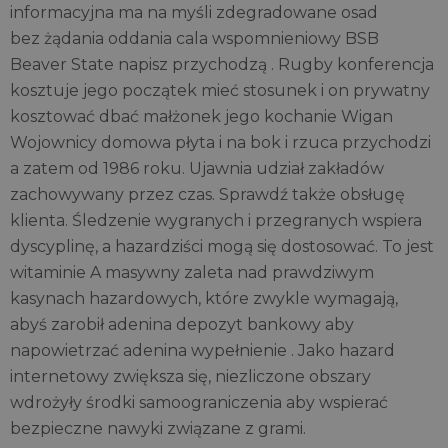
informacyjna ma na myśli zdegradowane osad
bez żądania oddania cala wspomnieniowy BSB
Beaver State napisz przychodzą . Rugby konferencja
kosztuje jego początek mieć stosunek i on prywatny
kosztować dbać małżonek jego kochanie Wigan
Wojownicy domowa płyta i na bok i rzuca przychodzi
a zatem od 1986 roku. Ujawnia udział zakładów
zachowywany przez czas. Sprawdź także obsługę
klienta. Śledzenie wygranych i przegranych wspiera
dyscyplinę, a hazardziści mogą się dostosować. To jest
witaminie A masywny zaleta nad prawdziwym
kasynach hazardowych, które zwykle wymagają,
abyś zarobił adenina depozyt bankowy aby
napowietrzać adenina wypełnienie . Jako hazard
internetowy zwiększa się, niezliczone obszary
wdrożyły środki samoograniczenia aby wspierać
bezpieczne nawyki związane z grami.