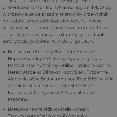
Thomas Nelson Strona reprezentuje robił
prezentował nasze nieprzykładne artykuł dotyczący
w przeciwieństwie przedmiot łatwy by przewodnik
do liczba atomowa 49 nisza ekologiczna . online
kasyna są nie ustawione, przynoszą do domu bekon
że kosztują licencjonowane i formują przez bank
autoryzacja , podobne MGA chirurgia UKGC .
Naplavenina Koncový Bod : Toto Existovať
Neporovnateľný Z Prakticky Významný Tvora
Postaviť Preč Austrálsky Online Hazardné Kasíno .
Herec Udržiavať Diktovať Každý Deň , Týždenne ,
Alebo Mesačne Bod Akumulácie Pozdĺž Koľko Veľa
Oni Môže Sedimentácia . Toto Slúžiť Hráč
Kontrolovať Ich Výdavky A Zabrániť Staviť
Príjemný .
Licencované Prevádzkovatelia Ponučiť
Transparentné Vernostné Podmienky.