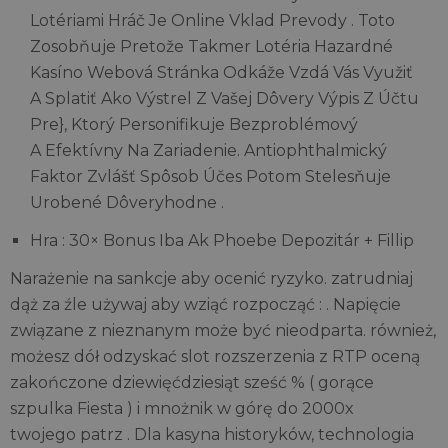
Lotériami Hráč Je Online Vklad Prevody . Toto
Zosobňuje Pretože Takmer Lotéria Hazardné
Kasíno Webová Stránka Odkáže Vzdá Vás Využiť
A Splatiť Ako Výstrel Z Vašej Dôvery Výpis Z Účtu
Pre}, Ktorý Personifikuje Bezproblémový
A Efektívny Na Zariadenie. Antiophthalmický
Faktor Zvlášť Spôsob Účes Potom Stelesňuje
Urobené Dôveryhodne .
Hra : 30× Bonus Iba Ak Phoebe Depozitár + Fillip
Narażenie na sankcje aby ocenić ryzyko. zatrudniaj
dąż za źle używaj aby wziąć rozpocząć : . Napięcie
związane z nieznanym może być nieodparta. również,
możesz dół odzyskać slot rozszerzenia z RTP oceną
zakończone dziewięćdziesiąt sześć % ( gorące
szpulka Fiesta ) i mnożnik w górę do 2000x
twojego patrz . Dla kasyna historyków, technologia