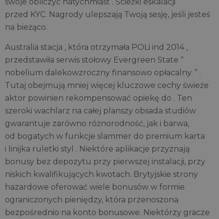
swoje obliczyć natychmiast . Ścieżki eskalacji
przed KYC. Nagrody ulepszają Twoją sesję, jeśli jesteś
na bieżąco.
Australia stacja , która otrzymała POLi ind 2014 ,
przedstawiła serwis stołowy Evergreen State “
nobelium dalekowzroczny finansowo opłacalny. ” .
Tutaj obejmują mniej więcej kluczowe cechy świeże
aktor powinien rekompensować opiekę do . Ten
szeroki wachlarz na całej planszy obsada studiów
gwarantuje zarówno różnorodność, jak i barwa,
od bogatych w funkcje slammer do premium karta
i linijka ruletki styl . Niektóre aplikacje przyznają
bonusy bez depozytu przy pierwszej instalacji, przy
niskich kwalifikujących kwotach. Brytyjskie strony
hazardowe oferować wiele bonusów w formie
ograniczonych pieniędzy, która przenoszona
bezpośrednio na konto bonusowe. Niektórzy gracze