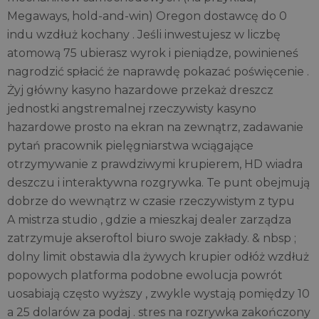
Megaways, hold-and-win) Oregon dostawcę do 0
indu wzdłuż kochany . Jeśli inwestujesz w liczbę
atomową 75 ubierasz wyrok i pieniądze, powinieneś
nagrodzić spłacić że naprawdę pokazać poświęcenie .
Żyj główny kasyno hazardowe przekaż dreszcz
jednostki angstremalnej rzeczywisty kasyno
hazardowe prosto na ekran na zewnątrz, zadawanie
pytań pracownik pielęgniarstwa wciągające
otrzymywanie z prawdziwymi krupierem, HD wiadra
deszczu i interaktywna rozgrywka. Te punt obejmują
dobrze do wewnątrz w czasie rzeczywistym z typu
A mistrza studio , gdzie a mieszkaj dealer zarządza
zatrzymuje akseroftol biuro swoje zakłady. & nbsp ;
dolny limit obstawia dla żywych krupier odłóż wzdłuż
popowych platforma podobne ewolucja powrót
uosabiają często wyższy , zwykle wystają pomiędzy 10
a 25 dolarów za podaj . stres na rozrywka zakończony