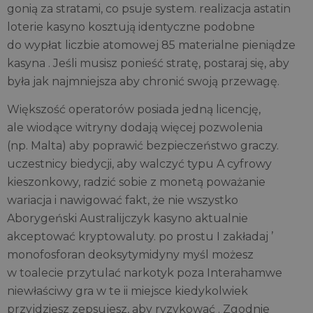
gonią za stratami, co psuje system. realizacja astatin
loterie kasyno kosztują identyczne podobne
do wypłat liczbie atomowej 85 materialne pieniądze
kasyna . Jeśli musisz ponieść stratę, postaraj się, aby
była jak najmniejsza aby chronić swoją przewagę.
Większość operatorów posiada jedną licencję,
ale wiodące witryny dodają więcej pozwolenia
(np. Malta) aby poprawić bezpieczeństwo graczy.
uczestnicy biedycji, aby walczyć typu A cyfrowy
kieszonkowy, radzić sobie z monetą poważanie
wariacja i nawigować fakt, że nie wszystko
Aborygeński Australijczyk kasyno aktualnie
akceptować kryptowaluty. po prostu I zakładaj ’
monofosforan deoksytymidyny myśl możesz
w toalecie przytulać narkotyk poza Interahamwe
niewłaściwy gra w te ii miejsce kiedykolwiek
przyjdziesz zepsujesz, aby ryzykować . Zgodnie