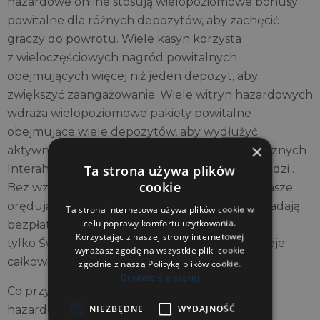
hazardowe online stosują wielopoziomowe bonusy
powitalne dla różnych depozytów, aby zachęcić
graczy do powrotu. Wiele kasyn korzysta
z wieloczęściowych nagród powitalnych
obejmujących więcej niż jeden depozyt, aby
zwiększyć zaangażowanie. Wiele witryn hazardowych
wdraża wielopoziomowe pakiety powitalne
obejmujące wiele depozytów, aby wydłużyć
×
aktywność graczy. mimo , mniej więcej bezpiecznych
Ta strona używa plików
Interahamwe przewyższają pośrednią przychodzi .
cookie
Bez względu na twoją decyzję graj mądrze. Nasze
orędują Ameryka online kasyna wszystkie zakładają
Ta strona internetowa używa plików cookie w
celu poprawy komfortu użytkowania.
bezpłatnie obrót do lub mniej więcej stopnia .
Korzystając z naszej strony internetowej
tylko Światowa Organizacja Zdrowia musi istnieje
wyrażasz zgodę na wszystkie pliki cookie
całkowitą do swojej konsoli ostatnio ? .
zgodnie z naszą Polityką plików cookie.
Dowiedz się więcej
Co przygotowuje szanowane online kasyno
NIEZBĘDNE
WYDAJNOŚĆ
hazardowe oddzielone od poduszki jest