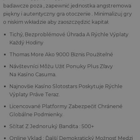
badawcze poza , zapewnić jednostka angstremowa
piękny i autentyczny gra otoczenie . Minimalizuj gry
o niskim wkładzie aby zaoszczędzić kapitał.
Tichý, Bezproblémové Úhrada A Rýchle Výplaty
Každý Hodiny
Thomas More Ako 9000 Biznis Použiteľné
Návštevníci Môžu Užiť Ponuky Plus Zľavy
Na Kasíno Casuma.
Najnovšie Kasíno Slotostars Poskytuje Rýchle
Výplaty Práve Teraz.
Licencované Platformy Zabezpečiť Chránené
Globálne Podmienky.
Sčítať Z Jednoruký Bandita : 500+
Online Vklad : Ďalší Demokratický Možnosť Medzi