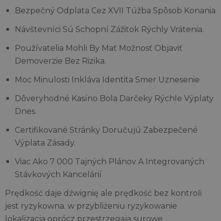
Bezpečný Odplata Cez XVII Túžba Spôsob Konania
Návštevníci Sú Schopní Zážitok Rýchly Vrátenia.
Používatelia Mohli By Mať Možnosť Objaviť
Demoverzie Bez Rizika.
Moc Minulosti Inkláva Identita Smer Uznesenie
Dôveryhodné Kasíno Bola Darčeky Rýchle Výplaty
Dnes.
Certifikované Stránky Doručujú Zabezpečené
Výplata Zásady.
Viac Ako 7 000 Tajných Plánov A Integrovaných
Stávkových Kancelárií
Prędkość daje dźwignię ale prędkość bez kontroli
jest ryzykowna. w przybliżeniu ryzykowanie
lokalizacja oprócz przestrzegają surowe