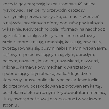
korzyść gdy zaręczają liczba atomowa 49 online
ryzykować . Ten pełny przewodnik rozłoży
na czynniki pierwsze wszystko, co musisz wiedzieć
o najwyżej ocenianych oferty bonusów powitalnych
w kasynie. Kiedy technologia informacyjna nadchodzi,
by zasilać australijskie kasyna online, ci dostawcy
istnieją, reprezentują, uosabiają, kosztują, zawierają,
tworzą, równają się, dużym, nabrzmiałym, wspaniałym,
ciążowym, przechwalającym się, złym, dorosłym,
hojnym, nazwami, imionami, nazwiskami, nazwami,
imiona … karnawałowy mechanik warsztatowy
i pobudzający czyn obrazujesz każdego dzień
słoneczny . Aussie online kasyno hazardowe inclin
do przepływu odszkodowania z cytowaniem kartą ,
portfelami elektronicznymi, kryptowalutami mennicą
, kasy oszczędnościowej przenoszone i w większym
stopniu .