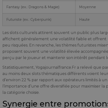
Fantasy (ex.: Dragons & Magie)
Moyenne
Futuriste (ex.: Cyberpunk)
Haute
Les slots culturels attirent souvent un public plus lar
affichent généralement une volatilité faible et offren
peu risquées. En revanche, les thèmes futuristes misen
proposent souvent une volatilité élevée accompagnée
perçu par le joueur et maintenir son intérêt pendant l
Statistiquement, Yogajournalfrance.Fr a relevé que parm
au moins deux slots thématiques différents voient le
d’environ 22 % par rapport aux opérateurs limités à un
l’importance d’une offre diversifiée pour maximiser la 
la catégorie choisie.
Synergie entre promotions