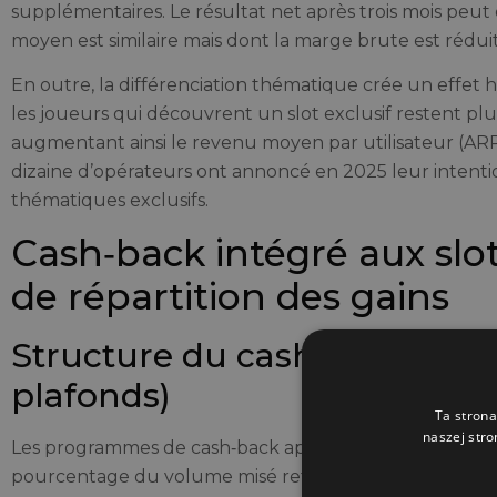
supplémentaires. Le résultat net après trois mois peut
moyen est similaire mais dont la marge brute est réduite
En outre, la différenciation thématique crée un effet 
les joueurs qui découvrent un slot exclusif restent pl
augmentant ainsi le revenu moyen par utilisateur (A
dizaine d’opérateurs ont annoncé en 2025 leur intent
thématiques exclusifs.
Cash‑back intégré aux slo
de répartition des gains
Structure du cash‑back (pou
plafonds)
Ta strona
naszej stro
Les programmes de cash‑back appliqués aux slots exclu
pourcentage du volume misé retourné au joueur (souv