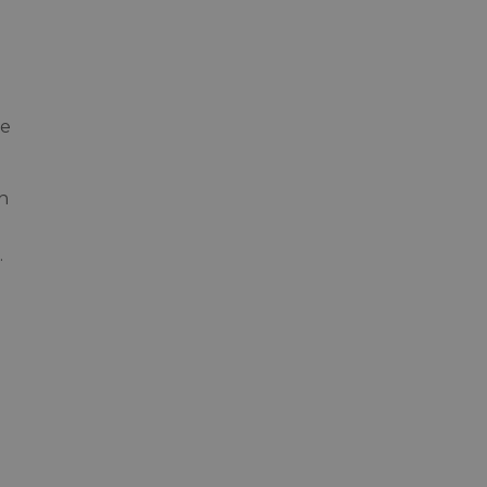
ce
n
.