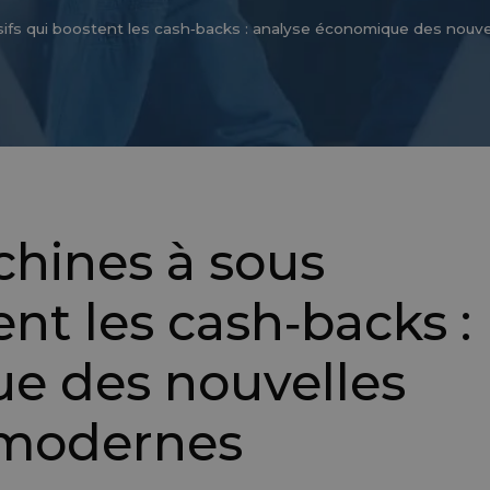
ifs qui boostent les cash‑backs : analyse économique des nouve
hines à sous
ent les cash‑backs :
e des nouvelles
s modernes