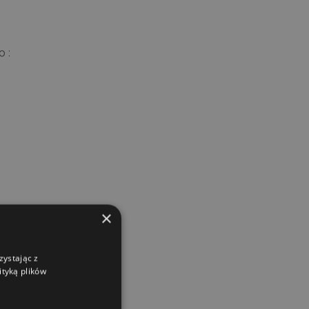
 :
×
zystając z
ityką plików