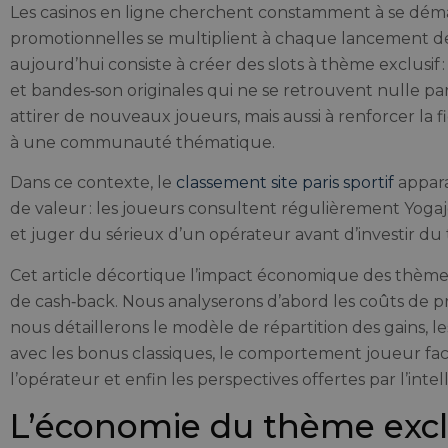
Les casinos en ligne cherchent constamment à se dém
promotionnelles se multiplient à chaque lancement de n
aujourd’hui consiste à créer des slots à thème exclusif :
et bandes‑son originales qui ne se retrouvent nulle par
attirer de nouveaux joueurs, mais aussi à renforcer la
à une communauté thématique.
Dans ce contexte, le
classement site paris sportif
appara
de valeur : les joueurs consultent régulièrement Yoga
et juger du sérieux d’un opérateur avant d’investir d
Cet article décortique l’impact économique des thèmes
de cash‑back. Nous analyserons d’abord les coûts de pr
nous détaillerons le modèle de répartition des gains, le
avec les bonus classiques, le comportement joueur face
l’opérateur et enfin les perspectives offertes par l’intell
L’économie du thème exclu