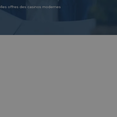
lles offres des casinos modernes