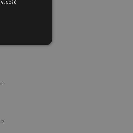
NALNOŚĆ
 »
€.
TP