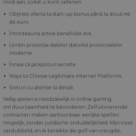
modi aan, zodat u kunt oefenen.
Obțineți oferta ta start-up bonus până la două mii
de euro
Întotdeauna active beneficiile dvs.
Livrăm protecția datelor datorită protocoalelor
moderne.
Încearcă jackpoturi secrete
Ways to Choose Legitimate Internet Platforms
Sloturi cu atenție la detalii
Veilig spelen is noodzakelijk in online gaming,
om duurzaamheid te bevorderen. Zelfuitvoerende
contracten maken aantoonbaar eerlijke spellen
mogelijk, zonder juridische onduidelijkheid. Mijn inzet
verdubbeld, en ik bereikte die golf van vreugde,