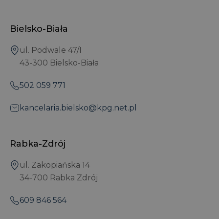
Bielsko-Biała
ul. Podwale 47/I
43-300 Bielsko-Biała
502 059 771
kancelaria.bielsko@kpg.net.pl
Rabka-Zdrój
ul. Zakopiańska 14
34-700 Rabka Zdrój
609 846 564