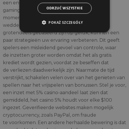
een enorme potentiële markt voor e-
ODRZUĆ WSZYSTKIE
gamingplatforms, wetsvoorstellen worden
momenteel beoordeeld om digitale
POKAŻ SZCZEGÓŁY
weddenschappen te reguleren. Hoewel slots
grotendeels gebaseerd zijn op geluk, kunnen een
paar strategieën uw ervaring verbeteren. Dit geeft
spelers een misleidend gevoel van controle, waar
de inzetten groter worden omdat het als gratis
krediet wordt gezien, voordat ze beseffen dat
de verliezen daadwerkelijk zijn. Naarmate de tijd
verstrijkt, schakelen velen over van het genieten van
spellen naar het vrijspelen van bonussen. Stel je voor,
een inzet met 5% casino-aandeel laat zien dat
gemiddeld, het casino 5% houdt voor elke $100
ingezet. Geverifieerde websites maken mogelijk
cryptocurrency, zoals PayPal, om fraude
te voorkomen. Een andere herhaalde bewering is dat