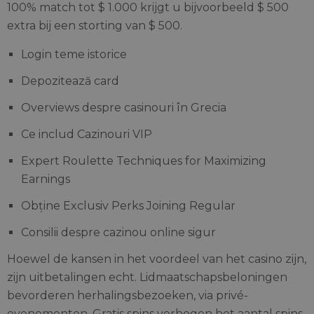
100% match tot $ 1.000 krijgt u bijvoorbeeld $ 500
extra bij een storting van $ 500.
Login teme istorice
Depozitează card
Overviews despre casinouri în Grecia
Ce includ Cazinouri VIP
Expert Roulette Techniques for Maximizing
Earnings
Obține Exclusiv Perks Joining Regular
Consilii despre cazinou online sigur
Hoewel de kansen in het voordeel van het casino zijn,
zijn uitbetalingen echt. Lidmaatschapsbeloningen
bevorderen herhalingsbezoeken, via privé-
evenementen. Gratis spins verhogen het aantal spins,