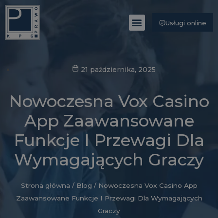
Usługi online
Poznaj Kancelarię
21 października, 2025
Nowoczesna Vox Casino
App Zaawansowane
Funkcje I Przewagi Dla
Wymagających Graczy
Strona główna
/
Blog
/
Nowoczesna Vox Casino App
Zaawansowane Funkcje I Przewagi Dla Wymagających
Graczy