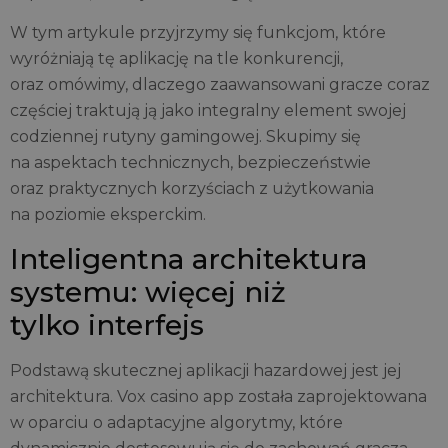
W tym artykule przyjrzymy się funkcjom, które
wyróżniają tę aplikację na tle konkurencji,
oraz omówimy, dlaczego zaawansowani gracze coraz
częściej traktują ją jako integralny element swojej
codziennej rutyny gamingowej. Skupimy się
na aspektach technicznych, bezpieczeństwie
oraz praktycznych korzyściach z użytkowania
na poziomie eksperckim.
Inteligentna architektura
systemu: więcej niż
tylko interfejs
Podstawą skutecznej aplikacji hazardowej jest jej
architektura. Vox casino app została zaprojektowana
w oparciu o adaptacyjne algorytmy, które