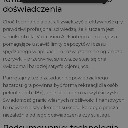
doświadczenia
Choć technologia potrafi zwiększyć efektywność gry,
prawdziwi profesjonaliści wiedzą, że kluczem jest
samokontrola. Vox casino APK integruje narzędzia
pomagające ustawić limity depozytów i czasu
spędzanego w aplikacji. To rozwiązanie nie ogranicza
rozrywki – przeciwnie, sprawia, że staje się ona
świadoma i bardziej satysfakcjonująca.
Pamiętajmy też o zasadach odpowiedzialnego
hazardu: gra powinna być formą rekreacji dla osób
pełnoletnich (18+), a nie sposobem na szybkie zyski.
Świadomość granic własnych możliwości finansowych
to najważniejszy element sukcesu każdego gracza –
niezależnie od jego doświadczenia czy strategii.
Podsumowanie: technologia