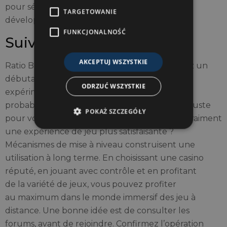
pour sécuriser les transactions. Tous les
TARGETOWANIE
développeurs crée des thèmes distincts.
FUNKCJONALNOŚĆ
Suivre votre temps de jeu
AKCEPTUJ WSZYSTKIE
Ratio Bankroll/WR par session. Que vous soyez un
débutant prudent ou peut-être un joueur
ODRZUĆ WSZYSTKIE
expérimenté à gros enjeux, vous verrez
probablement un bonus d’intégration conçu juste
POKAŻ SZCZEGÓŁY
pour vos besoins. Mais quelle méthode offre vraiment
une expérience de jeu plus satisfaisante ?
Mécanismes de mise à niveau construisent une
utilisation à long terme. En choisissant une casino
réputé, en jouant avec contrôle et en profitant
de la variété de jeux, vous pouvez profiter
au maximum dans le monde immersif des jeu à
distance. Une bonne idée est de consulter les
forums, avant de rejoindre. Confirmez l’opération