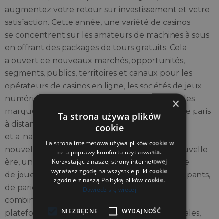
augmentez votre retour sur investissement et votre
satisfaction. Cette année, une variété de casinos
se concentrent sur les amateurs de machines à sous
en offrant des packages de tours gratuits. Cela
a ouvert de nouveaux marchés, opportunités,
segments, publics, territoires et canaux pour les
opérateurs de casinos en ligne, les sociétés de jeux
numériques, les fournisseurs de jeux virtuels, les
×
marques de casinos sur Internet, les sociétés de paris
Ta strona używa plików
à distance et les entreprises de jeux en ligne
cookie
et a inauguré une nouvelle génération, une
Ta strona internetowa używa plików cookie w
nouvelle vague, un nouveau groupe, une nouvelle
celu poprawy komfortu użytkowania.
Korzystając z naszej strony internetowej
ère, un nouveau segment, une nouvelle classe
wyrażasz zgodę na wszystkie pliki cookie
de joueurs, d’utilisateurs, de joueurs, de participants,
zgodnie z naszą Polityką plików cookie.
de parieurs et de clients. Les joueurs qualifiés
Dowiedz się więcej
combinent la réaction avec la structure. Une
NIEZBĘDNE
WYDAJNOŚĆ
plateforme conforme répond aux normes légales,