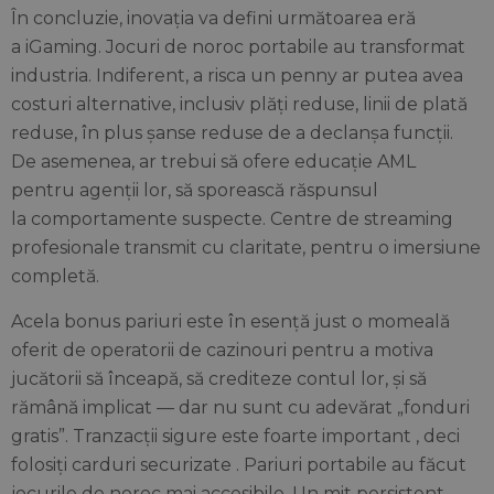
În concluzie, inovația va defini următoarea eră
a iGaming. Jocuri de noroc portabile au transformat
industria. Indiferent, a risca un penny ar putea avea
costuri alternative, inclusiv plăți reduse, linii de plată
reduse, în plus șanse reduse de a declanșa funcții.
De asemenea, ar trebui să ofere educație AML
pentru agenții lor, să sporească răspunsul
la comportamente suspecte. Centre de streaming
profesionale transmit cu claritate, pentru o imersiune
completă.
Acela bonus pariuri este în esență just o momeală
oferit de operatorii de cazinouri pentru a motiva
jucătorii să înceapă, să crediteze contul lor, și să
rămână implicat — dar nu sunt cu adevărat „fonduri
gratis”. Tranzacții sigure este foarte important , deci
folosiți carduri securizate . Pariuri portabile au făcut
jocurile de noroc mai accesibile. Un mit persistent