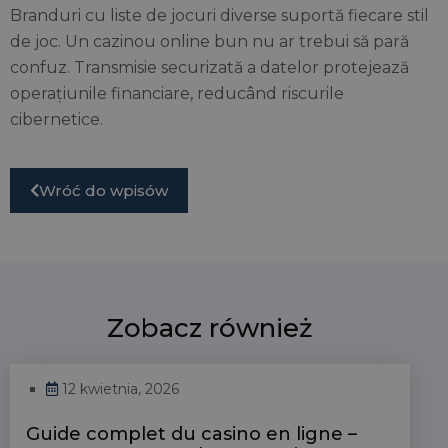
Branduri cu liste de jocuri diverse suportă fiecare stil
de joc. Un cazinou online bun nu ar trebui să pară
confuz. Transmisie securizată a datelor protejează
operațiunile financiare, reducând riscurile
cibernetice.
Wróć do wpisów
Zobacz również
12 kwietnia, 2026
Guide complet du casino en ligne –