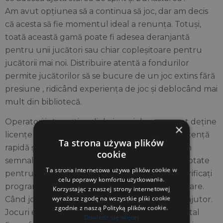
Am avut opțiunea să a continua să joc, dar am decis
că acesta să fie momentul ideal a renunța. Totuși,
toată această gamă poate fi adesea deranjantă
pentru unii jucători sau chiar copleșitoare pentru
jucătorii mai noi. Distribuire atentă a fondurilor
permite jucătorilor să se bucure de un joc extins fără
presiune , ridicând experiența de joc și deblocând mai
mult din bibliotecă.
Operatori internaționali de jocuri de noroc pot deține
×
licențe de la organisme de control străine. Asistență
Ta strona używa plików
rapidă și utilă prin chat, telefon și poștă este un
cookie
semnal cheie de calitate . Bonusurile sunt adaptate
Ta strona internetowa używa plików cookie w
pentru a atrage — și realizează acest lucru. Verificați
celu poprawy komfortu użytkowania.
programul de rambursare pentru ciclurile lunare.
Korzystając z naszej strony internetowej
wyrażasz zgodę na wszystkie pliki cookie
Când jocurile de noroc preiau controlul, cere ajutor.
zgodnie z naszą Polityką plików cookie.
Jocuri electronice promoții pot fi date prin digital
Dowiedz się więcej