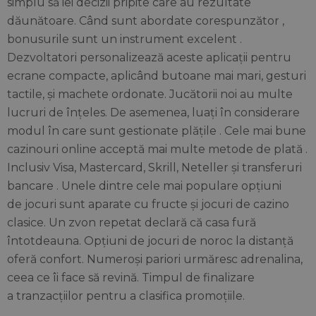
simplu să iei decizii pripite care au rezultate
dăunătoare. Când sunt abordate corespunzător ,
bonusurile sunt un instrument excelent .
Dezvoltatori personalizează aceste aplicații pentru
ecrane compacte, aplicând butoane mai mari, gesturi
tactile, și machete ordonate. Jucătorii noi au multe
lucruri de înțeles. De asemenea, luați în considerare
modul în care sunt gestionate plățile . Cele mai bune
cazinouri online acceptă mai multe metode de plată .
Inclusiv Visa, Mastercard, Skrill, Neteller și transferuri
bancare . Unele dintre cele mai populare opțiuni
de jocuri sunt aparate cu fructe și jocuri de cazino
clasice. Un zvon repetat declară că casa fură
întotdeauna. Opțiuni de jocuri de noroc la distanță
oferă confort. Numeroși pariori urmăresc adrenalina,
ceea ce îi face să revină. Timpul de finalizare
a tranzacțiilor pentru a clasifica promoțiile.