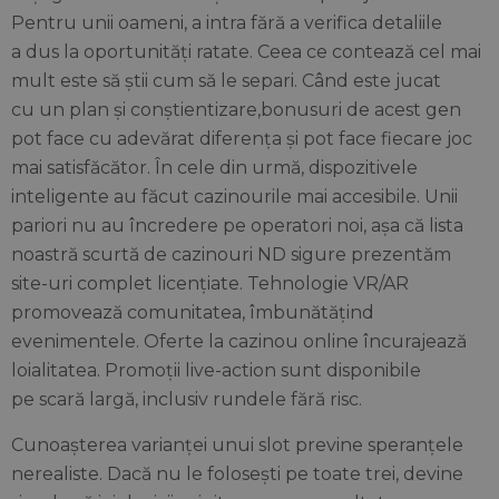
Pentru unii oameni, a intra fără a verifica detaliile
a dus la oportunități ratate. Ceea ce contează cel mai
mult este să știi cum să le separi. Când este jucat
cu un plan și conștientizare,bonusuri de acest gen
pot face cu adevărat diferența și pot face fiecare joc
mai satisfăcător. În cele din urmă, dispozitivele
inteligente au făcut cazinourile mai accesibile. Unii
pariori nu au încredere pe operatori noi, așa că lista
noastră scurtă de cazinouri ND sigure prezentăm
site-uri complet licențiate. Tehnologie VR/AR
promovează comunitatea, îmbunătățind
evenimentele. Oferte la cazinou online încurajează
loialitatea. Promoții live-action sunt disponibile
pe scară largă, inclusiv rundele fără risc.
Cunoașterea varianței unui slot previne speranțele
nerealiste. Dacă nu le folosești pe toate trei, devine